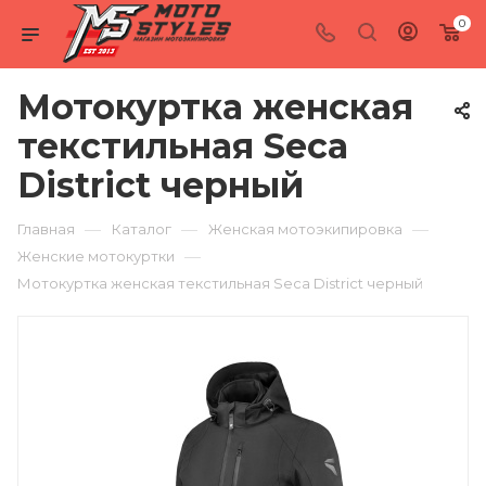
0
Мотокуртка женская
текстильная Seca
District черный
—
—
—
Главная
Каталог
Женская мотоэкипировка
—
Женские мотокуртки
Мотокуртка женская текстильная Seca District черный