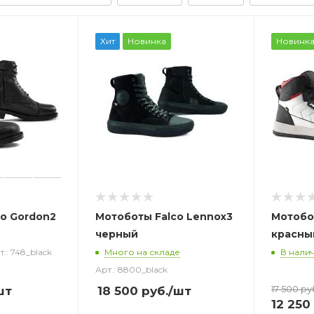
Хит
Новинка
Новинк
o Gordon2
Мотоботы Falco Lennox3
Мотобо
черный
красны
т.: 748_black
Много на складе
В нали
Арт.: 8800_black
17 500
ру
шт
18 500
руб.
/шт
12 250