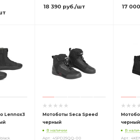
18 390
руб.
/шт
17 00
шт
o Lennox3
Мотоботы Seca Speed
Мотобот
ый
черный
черный
В наличии
В нали
black
Арт.: 4SPD25QQ-00
Арт.: 4K