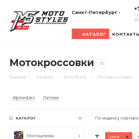
+
Санкт-Петербург
г.
10
КАТАЛОГ
КОНТАКТ
Мотокроссовки
91
—
—
—
Главная
Каталог
Мотоботы
Мотокроссовки
Alpinestars
Летние
По индексу сортир
КАТАЛОГ
Мотошлемы
Цена