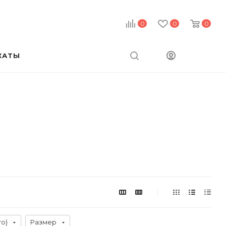
0
0
0
КАТЫ
го)
Размер