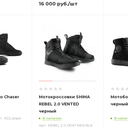
16 000
руб.
/шт
o Chaser
Мотокроссовки SHIMA
Мотобо
REBEL 2.0 VENTED
черный
черный
т.: 502_black
В наличии
В нали
Арт.: REBEL 2.0 VENT MEN BLK