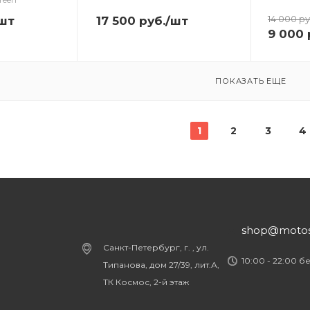
14 000
ру
шт
17 500
руб.
/шт
9 000
ПОКАЗАТЬ ЕЩЕ
1
2
3
4
shop@motost
Санкт-Петербург, г. , ул.
10:00 - 22:00 б
Типанова, дом 27/39, лит.А,
ТК Космос, 2-й этаж