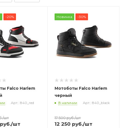
а
-20%
Новинка
-30%
ты Falco Harlem
Мотоботы Falco Harlem
й
черный
чии
Арт.: 840_red
В наличии
Арт.: 840_black
б.
/шт
17 500
руб.
/шт
руб.
/шт
12 250
руб.
/шт