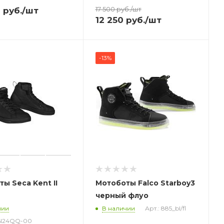
17 500
руб.
/шт
0
руб.
/шт
12 250
руб.
/шт
-13%
ы Seca Kent II
Мотоботы Falco Starboy3
черный флуо
чии
В наличии
Арт.: 885_bl/fl
EN24QQ-00