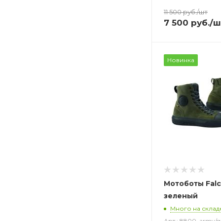
11 500
руб.
/шт
7 500
руб.
/ш
Новинка
Мотоботы Falc
зеленый
Много на склад
Арт.: 8800_army/g