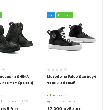
а
Хит
Новинка
оссовки SHIMA
Мотоботы Falco Starboy4
WP (с мембраной)
черный белый
чии
В наличии
BEL MEN WP BLACK
Арт.: 885_black/white
руб.
/шт
17 000
руб.
/шт