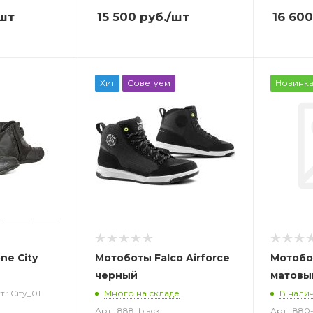
шт
15 500
руб.
/шт
16 600
Хит
Советуем
Новинк
ne City
Мотоботы Falco Airforce
Мотобо
черный
матовы
т.: City_01
Много на складе
В нали
Арт.: 888_black
Арт.: 880