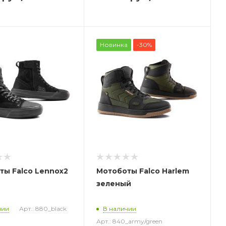
Новинка
-30%
ты Falco Lennox2
Мотоботы Falco Harlem
зеленый
чии
Арт.: 880_black
В наличии
Арт.: 840_army/green