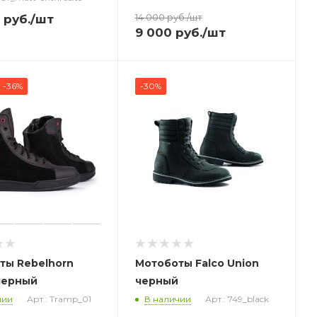
14 000
руб.
/шт
руб.
/шт
9 000
руб.
/шт
-36%
-30%
ты Rebelhorn
Мотоботы Falco Union
черный
черный
чии
Арт.: Tramp_01
В наличии
Арт.: 749_black