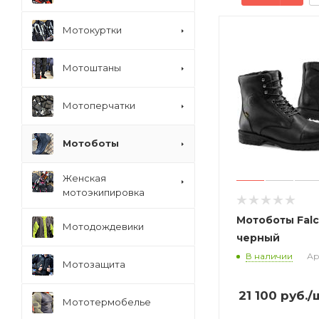
Мотокуртки
Мотоштаны
Мотоперчатки
Мотоботы
Женская
мотоэкипировка
Мотоботы Falc
Мотодождевики
черный
В наличии
Ар
Мотозащита
21 100
руб.
/
Мототермобелье