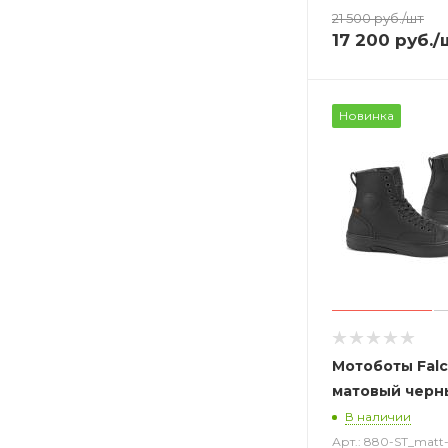
21 500
руб.
/шт
17 200
руб.
/
Новинка
Мотоботы Falc
матовый черн
В наличии
Арт.: 880-ST_matt-