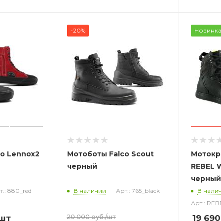
-20%
Новинк
o Lennox2
Мотоботы Falco Scout
Мотокр
черный
REBEL 
черный
т.: 880_red
В наличии
Арт.: 765_black
В нали
Арт.: RE
20 000
руб.
/шт
шт
19 690