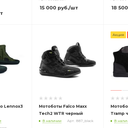
15 000
руб.
/шт
18 500
т
Акция
o Lennox3
Мотоботы Falco Maxx
Мотобо
Tech2 WTR черный
Tramp 
е
В наличии
Арт.: 887_black
В нали
reen