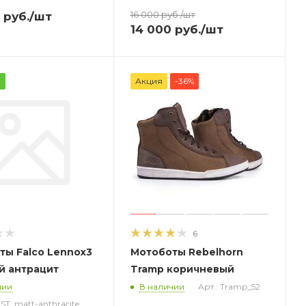
16 000
руб.
/шт
руб.
/шт
14 000
руб.
/шт
а
Акция
-36%
6
ты Falco Lennox3
Мотоботы Rebelhorn
й антрацит
Tramp коричневый
чии
В наличии
Арт.: Tramp_52
-ST_matt-anthracite