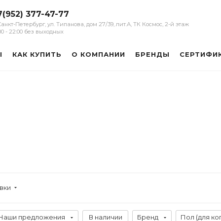
7(952) 377-47-77
 Санкт-Петербург, ул. Типанова, дом 27/39, лит.А, ТК Космос, 2-й этаж
:00 - 22:00 без выходных
Ы
КАК КУПИТЬ
О КОМПАНИИ
БРЕНДЫ
СЕРТИФИ
овки
Наши предложения
В наличии
Бренд
Пол (для ко