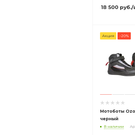
18 500
руб.
/
Акция
-20%
Мотоботы Ozo
черный
В наличии
Ар