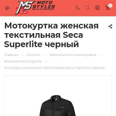
0
Мотокуртка женская
текстильная Seca
Superlite черный
—
—
—
Главная
Каталог
Женская мотоэкипировка
—
Женские мотокуртки
Мотокуртка женская текстильная Seca Superlite черный