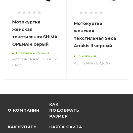
Мотокуртка
Мотокуртка
женская
женская
текстильная SHIMA
текстильная Seca
OPENAIR серый
Arrakis II черный
Всегда в наличии
В наличии
Арт.: OPENAIR JKT LADY
Арт.: 2ARR21DQ-00
GREY
КАК
О КОМПАНИИ
ПОДОБРАТЬ
РАЗМЕР
КАК КУПИТЬ
КАРТА САЙТА