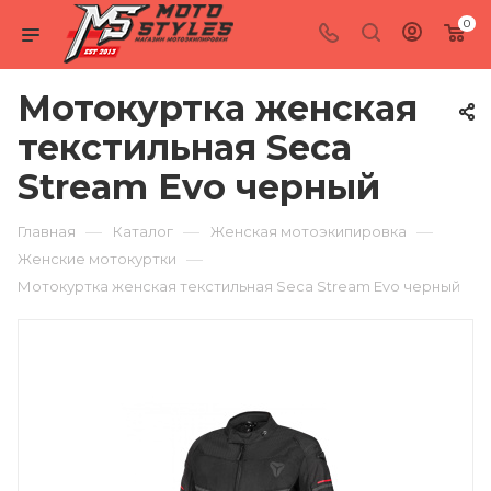
0
Мотокуртка женская
текстильная Seca
Stream Evo черный
—
—
—
Главная
Каталог
Женская мотоэкипировка
—
Женские мотокуртки
Мотокуртка женская текстильная Seca Stream Evo черный