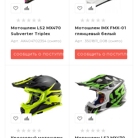
Мотошлем LS2 MX470
Мотошлем IMX FMX-01
Subverter Triplex
глянцевый белый
Арт.: AK404702354 (снято)
Арт.: 3501811_008 (снято)
СООБЩИТЬ О ПОСТУПЛЕНИИ
СООБЩИТЬ О ПОСТУПЛЕНИИ
Кроссовый
мотошлем
Мотошлем LS2 MX470