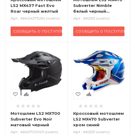
LS2 MX437 Fast Evo
Subverter Nimble
Roar черный желтый
белый черный
зеленый
Арт.: AK404373254 (снято)
Арт.: AK2513 (снято)
СООБЩИТЬ О ПОСТУПЛЕНИИ
СООБЩИТЬ О ПОСТУПЛЕНИИ
Мотошлем LS2 MX700
Кроссовый
мотошлем
Subverter Evo Noir
LS2 MX470 Subverter
матовый черный
хром синий
Арт.: AK407001411 (снято)
Арт.: AK2531 (снято)