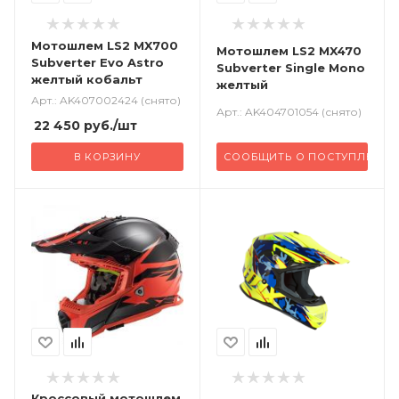
Мотошлем LS2 MX700
Мотошлем LS2 MX470
Subverter Evo Astro
Subverter Single Mono
желтый кобальт
желтый
Арт.: AK407002424 (снято)
Арт.: AK404701054 (снято)
22 450
руб.
/шт
В КОРЗИНУ
СООБЩИТЬ О ПОСТУПЛЕНИИ
Кроссовый
мотошлем