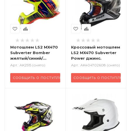
Мотошлем LS2 MX470
Кроссовый
мотошлем
Subverter Bomber
LS2 MX470 Subverter
желтый/синий/
Power джинс.
красный
Арт.: AK2515 (снято)
Арт.: AK404702608 (снято)
СООБЩИТЬ О ПОСТУПЛЕНИИ
СООБЩИТЬ О ПОСТУПЛЕНИИ