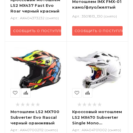
Мотошлем IMX FMX-01
LS2 MX437 Fast Evo
камо/флуо/желтый
Roar черный красный
Арт.: 3501813_130 (снято)
Арт.: AK404373232 (снято)
СООБЩИТЬ О ПОСТУПЛЕНИИ
СООБЩИТЬ О ПОСТУПЛЕНИИ
Мотошлем LS2 MX700
Кроссовый
мотошлем
Subverter Evo Rascal
LS2 MX470 Subverter
черный оранжевый
Single Mono
глянцевый белый
Арт.: AK407002112 (снято)
Арт.: AK404701002 (снято)