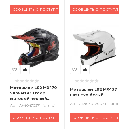
СООБЩИТЬ О ПОСТУПЛЕНИИ
СООБЩИТЬ О ПОСТУПЛЕНИИ
Мотошлем LS2 MX470
Мотошлем LS2 MX437
Subverter Troop
Fast Evo белый
матовый черный
Арт.: AK404372002 (снято)
красный
Арт.: AK404702711 (снято)
СООБЩИТЬ О ПОСТУПЛЕНИИ
СООБЩИТЬ О ПОСТУПЛЕНИИ