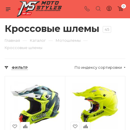
0
Кроссовые шлемы
45
—
—
—
Главная
Каталог
Мотошлемы
Кроссовые шлемы
По индексу сортировки
ФИЛЬТР