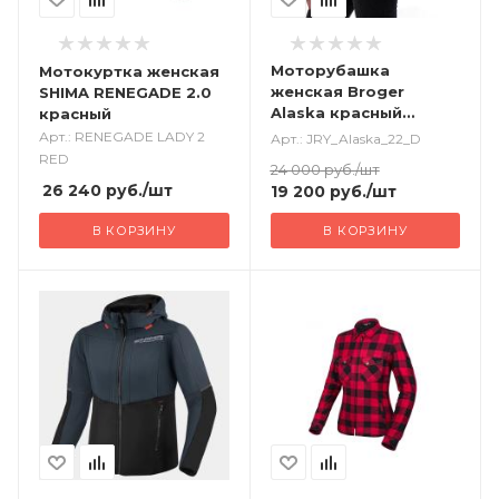
Моторубашка
Мотокуртка женская
женская Broger
SHIMA RENEGADE 2.0
Alaska красный
красный
черный
Арт.: RENEGADE LADY 2
Арт.: JRY_Alaska_22_D
RED
24 000
руб.
/шт
26 240
руб.
/шт
19 200
руб.
/шт
В КОРЗИНУ
В КОРЗИНУ