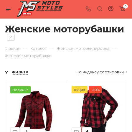
0
Женские моторубашки
14
—
—
—
Главная
Каталог
Женская мотоэкипировка
Женские моторубашки
По индексу сортировки
ФИЛЬТР
Новинка
Акция
-20%