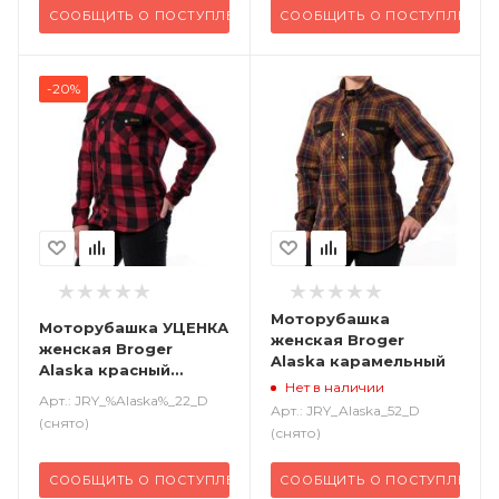
СООБЩИТЬ О ПОСТУПЛЕНИИ
СООБЩИТЬ О ПОСТУПЛЕНИИ
-20%
Моторубашка
Моторубашка УЦЕНКА
женская Broger
женская Broger
Alaska карамельный
Alaska красный
Нет в наличии
черный
Арт.: JRY_%Alaska%_22_D
Арт.: JRY_Alaska_52_D
(снято)
(снято)
СООБЩИТЬ О ПОСТУПЛЕНИИ
СООБЩИТЬ О ПОСТУПЛЕНИИ