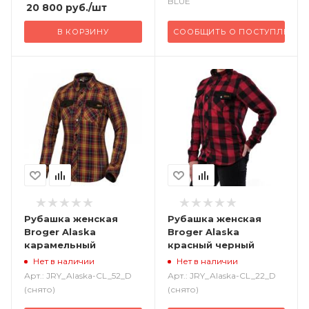
BLUE
20 800
руб.
/шт
В КОРЗИНУ
СООБЩИТЬ О ПОСТУПЛЕНИИ
Рубашка женская
Рубашка женская
Broger Alaska
Broger Alaska
карамельный
красный черный
Нет в наличии
Нет в наличии
Арт.: JRY_Alaska-CL_52_D
Арт.: JRY_Alaska-CL_22_D
(снято)
(снято)