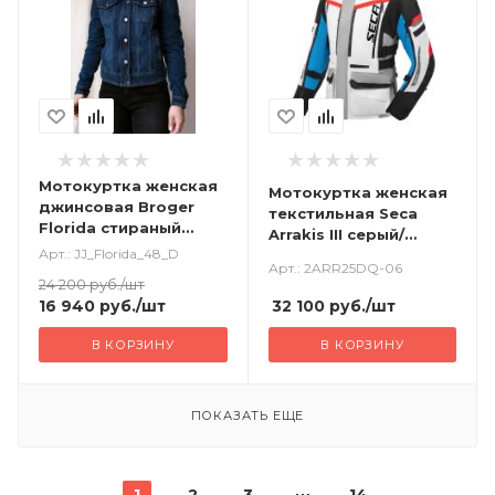
Мотокуртка женская
Мотокуртка женская
джинсовая Broger
текстильная Seca
Florida стираный
Arrakis III серый/
синий
Арт.: JJ_Florida_48_D
синий/красный
Арт.: 2ARR25DQ-06
24 200
руб.
/шт
32 100
руб.
/шт
16 940
руб.
/шт
В КОРЗИНУ
В КОРЗИНУ
ПОКАЗАТЬ ЕЩЕ