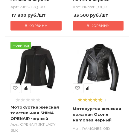
Арт.: 2JES21DQ-00
Арт.: HunterII_01_D
17 800
руб.
/шт
33 500
руб.
/шт
В КОРЗИНУ
В КОРЗИНУ
Новинка
1
Мотокуртка женская
Мотокуртка женская
текстильная SHIMA
кожаная Ozone
OPENAIR черный
Ramones черный
Арт.: OPENAIR JKT LADY
Арт.: RAMONES_01D
BLK