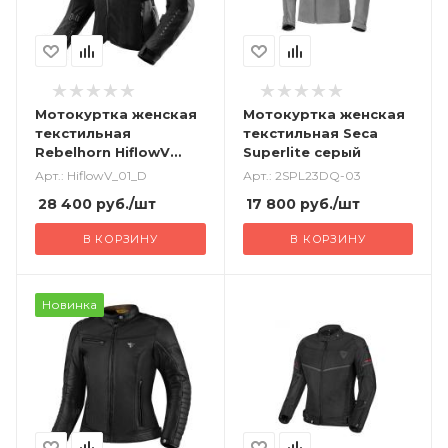
Мотокуртка женская
Мотокуртка женская
текстильная
текстильная Seca
Rebelhorn HiflowV
Superlite серый
черный
Арт.: HiflowV_01_D
Арт.: 2SPL23DQ-03
28 400
руб.
/шт
17 800
руб.
/шт
В КОРЗИНУ
В КОРЗИНУ
Новинка