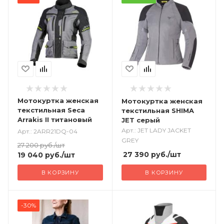
Мотокуртка женская
Мотокуртка женская
текстильная Seca
текстильная SHIMA
Arrakis II титановый
JET серый
Арт.: JET LADY JACKET
Арт.: 2ARR21DQ-04
GREY
27 200
руб.
/шт
27 390
руб.
/шт
19 040
руб.
/шт
В КОРЗИНУ
В КОРЗИНУ
-30%