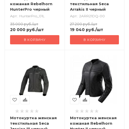
кожаная Rebelhorn
текстильная Seca
HunterPro черный
Arrakis II черный
Арт.: HunterPro_01L
Арт.: 2ARR21DQ-00
35 000
руб.
/шт
27 200
руб.
/шт
20 000
руб.
/шт
19 040
руб.
/шт
В КОРЗИНУ
В КОРЗИНУ
Мотокуртка женская
Мотокуртка женская
текстильная Seca
кожаная Rebelhorn
Jessica III черный
Hunter II черный