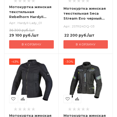
Мотокуртка женская
Мотокуртка женская
текстильная
текстильная Seca
Rebelhorn HardyII
Stream Evo черный
черный
Арт.: HardyII-Lady_01
серый
Арт.: 2STR24DQ-03
36 300
руб.
/шт
22 200
руб.
/шт
29 100
руб.
/шт
В КОРЗИНУ
В КОРЗИНУ
-43%
-30%
Мотокуртка женская
Мотокуртка женская