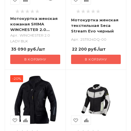
Мотокуртка женская
Мотокуртка женская
кожаная SHIMA
текстильная Seca
WINCHESTER 2.0
Stream Evo черный
черный
Арт.: WINCHESTER 2.0
Арт.: 2STR24DQ-00
LADY BLK
35 090
руб.
/шт
22 200
руб.
/шт
В КОРЗИНУ
В КОРЗИНУ
-20%