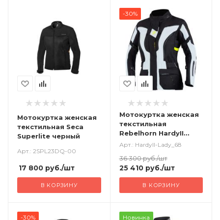
-30%
Мотокуртка женская
Мотокуртка женская
текстильная
текстильная Seca
Rebelhorn HardyII
Superlite черный
серый черный
Арт.: HardyII-Lady_68
Арт.: 2SPL23DQ-00
36 300
руб.
/шт
17 800
руб.
/шт
25 410
руб.
/шт
В КОРЗИНУ
В КОРЗИНУ
-30%
Новинка