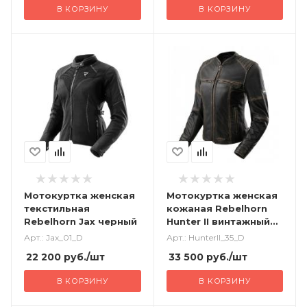
В КОРЗИНУ
В КОРЗИНУ
Мотокуртка женская
Мотокуртка женская
текстильная
кожаная Rebelhorn
Rebelhorn Jax черный
Hunter II винтажный
коричневый
Арт.: Jax_01_D
Арт.: HunterII_35_D
22 200
руб.
/шт
33 500
руб.
/шт
В КОРЗИНУ
В КОРЗИНУ