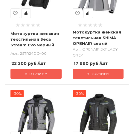
Мотокуртка женская
Мотокуртка женская
текстильная SHIMA
текстильная Seca
OPENAIR серый
Stream Evo черный
Арт.: OPENAIR JKT LADY
Арт.: 2STR24DQ-00
GREY
22 200
руб.
/шт
17 990
руб.
/шт
В КОРЗИНУ
В КОРЗИНУ
-30%
-30%