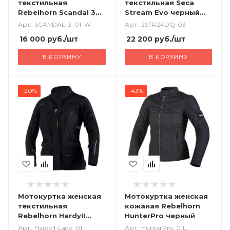
текстильная
текстильная Seca
Rebelhorn Scandal 3
Stream Evo черный
черный
серый
Арт.: SCANDAL-3_01_W
Арт.: 2STR24DQ-03
16 000
руб.
/шт
22 200
руб.
/шт
В КОРЗИНУ
В КОРЗИНУ
-20%
-43%
Мотокуртка женская
Мотокуртка женская
текстильная
кожаная Rebelhorn
Rebelhorn HardyII
HunterPro черный
черный
Арт.: HardyII-Lady_01
Арт.: HunterPro_01L