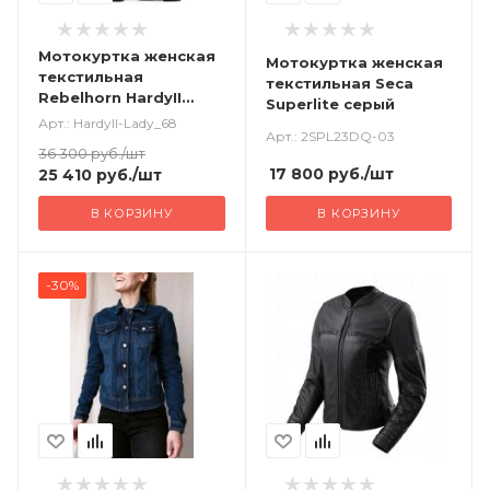
Мотокуртка женская
Мотокуртка женская
текстильная
текстильная Seca
Rebelhorn HardyII
Superlite серый
серый черный
Арт.: HardyII-Lady_68
Арт.: 2SPL23DQ-03
36 300
руб.
/шт
17 800
руб.
/шт
25 410
руб.
/шт
В КОРЗИНУ
В КОРЗИНУ
-30%