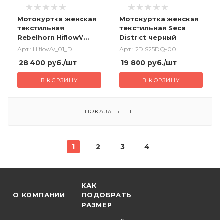
Мотокуртка женская
Мотокуртка женская
текстильная
текстильная Seca
Rebelhorn HiflowV
District черный
черный
Арт.: HiflowV_01_D
Арт.: 2DIS25DQ-00
28 400
руб.
/шт
19 800
руб.
/шт
В КОРЗИНУ
В КОРЗИНУ
ПОКАЗАТЬ ЕЩЕ
1
2
3
4
КАК
О КОМПАНИИ
ПОДОБРАТЬ
РАЗМЕР