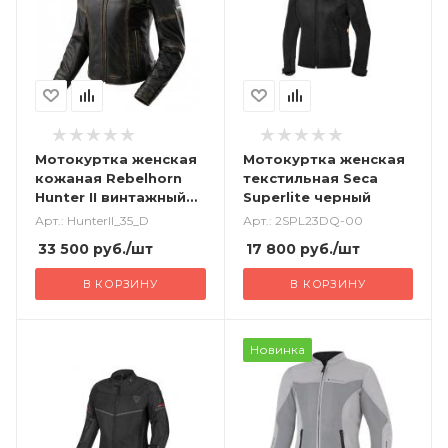
Мотокуртка женская
Мотокуртка женская
кожаная Rebelhorn
текстильная Seca
Hunter II винтажный
Superlite черный
коричневый
Арт.: HunterII_35_D
Арт.: 2SPL23DQ-00
33 500
руб.
/шт
17 800
руб.
/шт
В КОРЗИНУ
В КОРЗИНУ
Новинка