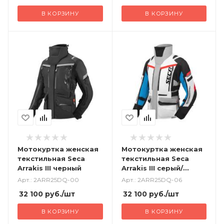
В КОРЗИНУ
В КОРЗИНУ
Мотокуртка женская
Мотокуртка женская
текстильная Seca
текстильная Seca
Arrakis III черный
Arrakis III серый/
синий/красный
Арт.: 2ARR25DQ-00
Арт.: 2ARR25DQ-06
32 100
руб.
/шт
32 100
руб.
/шт
В КОРЗИНУ
В КОРЗИНУ