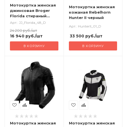
Мотокуртка женская
Мотокуртка женская
джинсовая Broger
кожаная Rebelhorn
Florida стираный
Hunter II черный
синий
Арт.: JJ_Florida_48_D
Арт.: HunterII_01_D
24 200
руб.
/шт
33 500
руб.
/шт
16 940
руб.
/шт
В КОРЗИНУ
В КОРЗИНУ
Мотокуртка женская
Мотокуртка женская