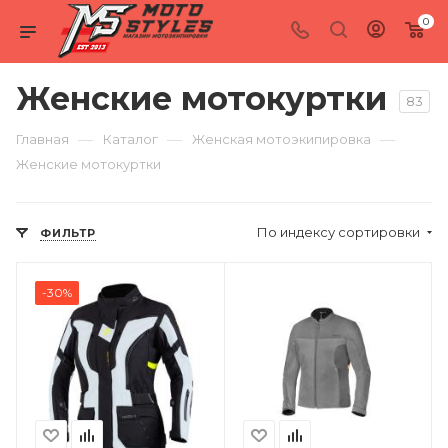
0
Женские мотокуртки
83
—
—
—
Главная
Каталог
Женская мотоэкипировка
Женские мотокуртки
По индексу сортировки
ФИЛЬТР
-30%