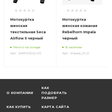
Мотокуртка
Мотокуртка
женская
женская кожаная
текстильная Seca
Rebelhorn Impala
Airflow II черный
черный
Много на складе
В наличии
Арт.: 2ARF20DQ-00
Арт.: Impala_01_D
КАК
О КОМПАНИИ
ПОДОБРАТЬ
РАЗМЕР
КАК КУПИТЬ
КАРТА САЙТА