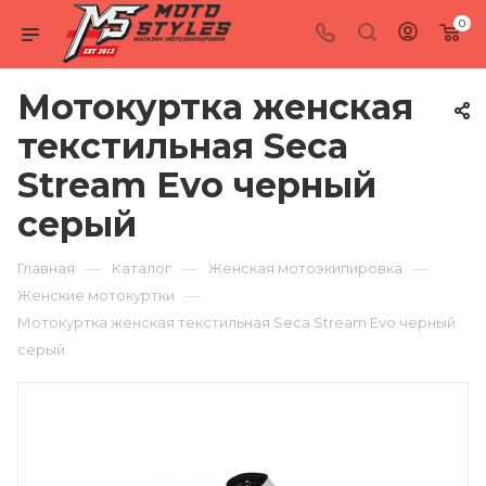
0
Мотокуртка женская
текстильная Seca
Stream Evo черный
серый
—
—
—
Главная
Каталог
Женская мотоэкипировка
—
Женские мотокуртки
Мотокуртка женская текстильная Seca Stream Evo черный
серый