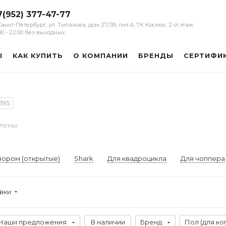
7(952) 377-47-77
 Санкт-Петербург, ул. Типанова, дом 27/39, лит.А, ТК Космос, 2-й этаж
:00 - 22:00 без выходных
Ы
КАК КУПИТЬ
О КОМПАНИИ
БРЕНДЫ
СЕРТИФИ
195
шлемы
зором (открытые)
Shark
Для квадроцикла
Для чоппера
овки
Наши предложения
В наличии
Бренд
Пол (для ко