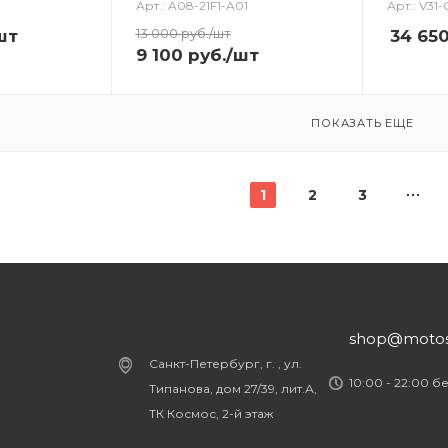
Арт.: A08-21F1-A01
Арт.: V31
13 000
руб.
/шт
шт
34 65
9 100
руб.
/шт
ПОКАЗАТЬ ЕЩЕ
1
2
3
shop@motost
Санкт-Петербург, г. , ул.
10:00 - 22:00 б
Типанова, дом 27/39, лит.А,
ТК Космос, 2-й этаж