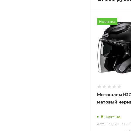
Новинка
Мотошлем HJC
матовый черн
В наличии
Арт.: F31_SOL-SF-