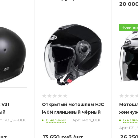
20 00
Новинк
 V31
Открытый
мотошлем
HJC
Мотошл
ый
i40N глянцевый чёрный
жемчуж
т.: V31_SF-BLK
В наличии
Арт.: i40N_BLK
В нали
Арт.: F31
шт
13 650
руб.
/шт
26 25