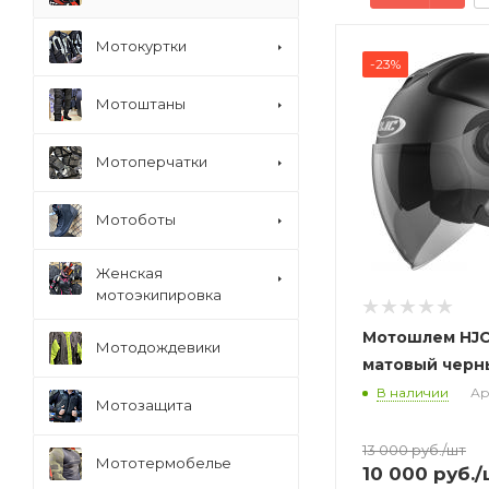
Мотокуртки
-23%
Мотоштаны
Мотоперчатки
Мотоботы
Женская
мотоэкипировка
Мотошлем HJC
Мотодождевики
матовый черн
В наличии
Ар
Мотозащита
13 000
руб.
/шт
Мототермобелье
10 000
руб.
/