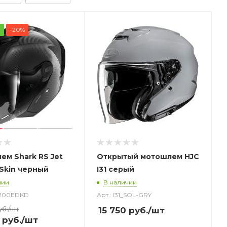
а
-20%
ем Shark RS Jet
Открытый
мотошлем
HJC
 Skin черный
I31 серый
чии
В наличии
8200EDKD
Арт.: I31_SOL-GRY
уб.
/шт
15 750
руб.
/шт
руб.
/шт