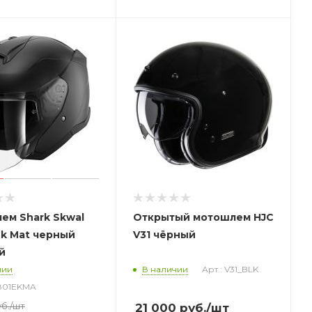
ем Shark Skwal
Открытый
мотошлем
HJC
nk Mat черный
V31 чёрный
й
чии
В наличии
Арт.: V31_BLK
3801EKMA
б.
/шт
21 000
руб.
/шт