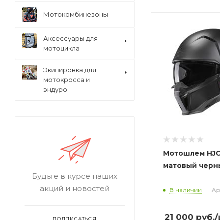
Мотокомбинезоны
Аксессуары для
мотоцикла
Экипировка для
мотокросса и
эндуро
Мотошлем HJC
матовый черн
Будьте в курсе наших
акций и новостей
В наличии
Ар
21 000
руб.
/
ПОДПИСАТЬСЯ