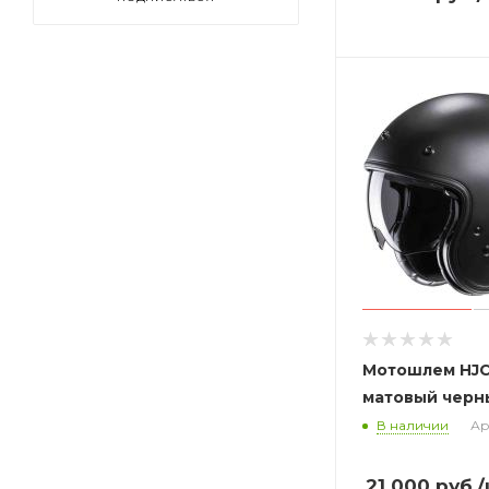
Мотошлем HJC
матовый черн
В наличии
Ар
21 000
руб.
/