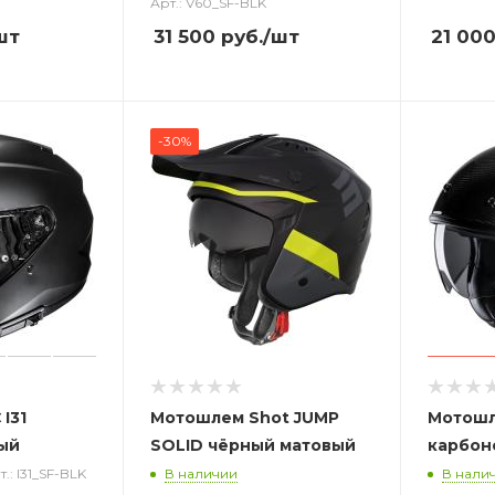
Арт.: V60_SF-BLK
шт
31 500
руб.
/шт
21 00
-30%
I31
Мотошлем Shot JUMP
Мотошл
ый
SOLID чёрный матовый
карбон
т.: I31_SF-BLK
В наличии
В нали