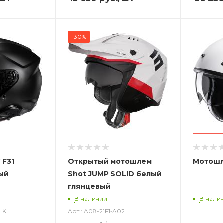
-30%
 F31
Открытый
мотошлем
Мотошл
ый
Shot JUMP SOLID белый
глянцевый
В наличии
В нали
BLK
Арт.: A08-21F1-A02