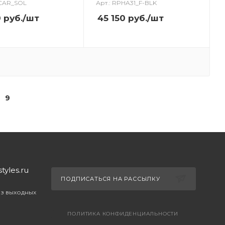
-CAR_SOL
Арт.: RPHA31_F-BLK
0
руб.
/шт
45 150
руб.
/шт
9
yles.ru
ПОДПИСАТЬСЯ НА РАССЫЛКУ
ез выходных
ПОЛИТИКА КОНФИДЕНЦИАЛЬНОСТИ