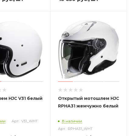
ем HJC V31 белый
Открытый
мотошлем
HJC
RPHA31 жемчужно белый
чии
Арт.: V31_WHT
В наличии
Арт.: RPHA31_WHT