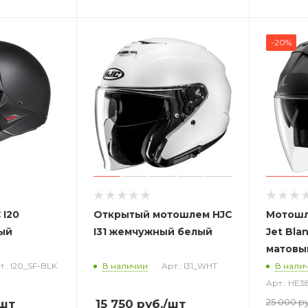
-20%
 I20
Открытый
мотошлем
HJC
Мотошл
ый
I31 жемчужный белый
Jet Bla
матовы
т.: I20_SF-BLK
В наличии
Арт.: I31_WHT
В нали
Арт.: HE
25 000
ру
шт
15 750
руб.
/шт