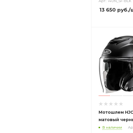
Арт.: i40N_SF-BLK
13 650
руб.
/
Мотошлем HJC 
матовый черн
В наличии
Ар