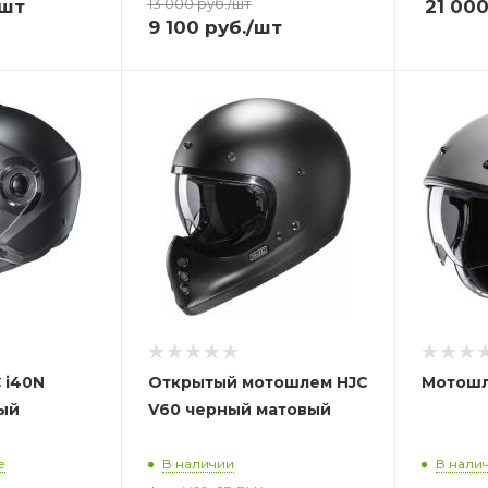
13 000
руб.
/шт
/шт
21 00
9 100
руб.
/шт
 i40N
Открытый
мотошлем
HJC
Мотошл
ый
V60 черный матовый
е
В наличии
В нали