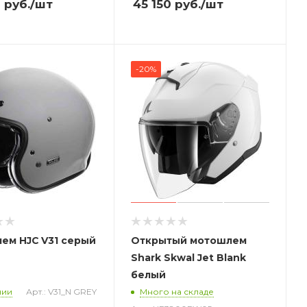
0
руб.
/шт
45 150
руб.
/шт
-20%
ем HJC V31 серый
Открытый
мотошлем
Shark Skwal Jet Blank
белый
чии
Арт.: V31_N GREY
Много на складе