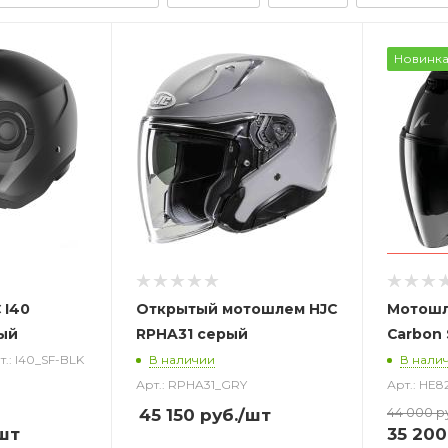
Новинк
 I40
Открытый
мотошлем
HJC
Мотошл
ый
RPHA31 серый
Carbon
т.: I40_SF-BLK
В наличии
В нали
Арт.: RPHA31_GRY
Арт.: HE
44 000
р
45 150
руб.
/шт
шт
35 200