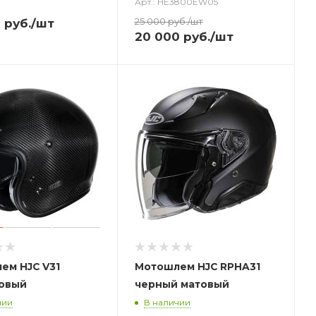
Арт.: HE3800EW05
25 000
руб.
/шт
0
руб.
/шт
20 000
руб.
/шт
ем HJC V31
Мотошлем HJC RPHA31
овый
черный матовый
чии
В наличии