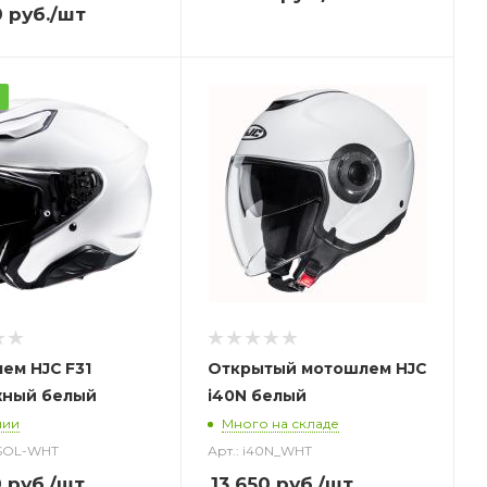
0
руб.
/шт
а
ем HJC F31
Открытый
мотошлем
HJC
ный белый
i40N белый
чии
Много на складе
_SOL-WHT
Арт.: i40N_WHT
0
руб.
/шт
13 650
руб.
/шт