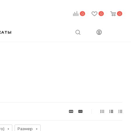
0
0
0
КАТЫ
го)
Размер