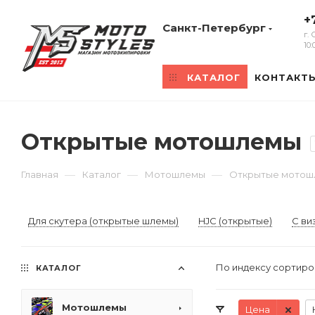
+
Санкт-Петербург
г.
10
КАТАЛОГ
КОНТАКТ
Открытые мотошлемы
—
—
—
Главная
Каталог
Мотошлемы
Открытые мото
Для скутера (открытые шлемы)
HJC (открытые)
С ви
По индексу сортир
КАТАЛОГ
Мотошлемы
Цена