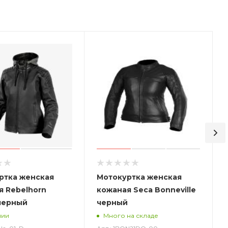
ртка женская
Мотокуртка женская
я Rebelhorn
кожаная Seca Bonneville
 черный
черный
чии
Много на складе