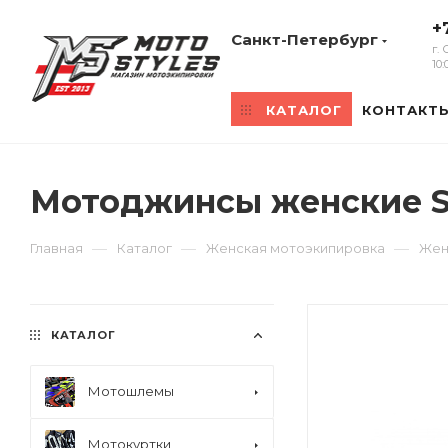
+
Санкт-Петербург
г.
10
КАТАЛОГ
КОНТАКТ
Мотоджинсы женские Se
—
—
—
Главная
Каталог
Женская мотоэкипировка
Жен
КАТАЛОГ
Мотошлемы
Мотокуртки