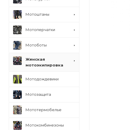
Мотоштаны
Мотоперчатки
Мотоботы
Женская
мотоэкипировка
Мотодождевики
Мотозащита
Мототермобелье
Мотокомбинезоны