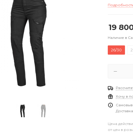
Подробност
19 80
Наличие в С
26/30
2
Рассчита
Хочу в п
Самовыво
Доставка
Цена действи
от цен в роз