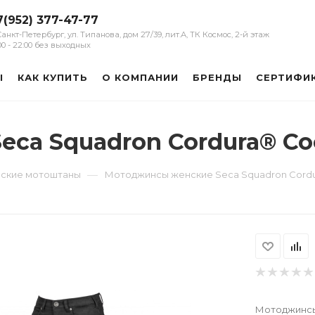
7(952) 377-47-77
 Санкт-Петербург, ул. Типанова, дом 27/39, лит.А, ТК Космос, 2-й этаж
:00 - 22:00 без выходных
Ы
КАК КУПИТЬ
О КОМПАНИИ
БРЕНДЫ
СЕРТИФИ
ca Squadron Cordura® C
—
ские мотоштаны
Мотоджинсы женские Seca Squadron Cord
Мотоджинсы