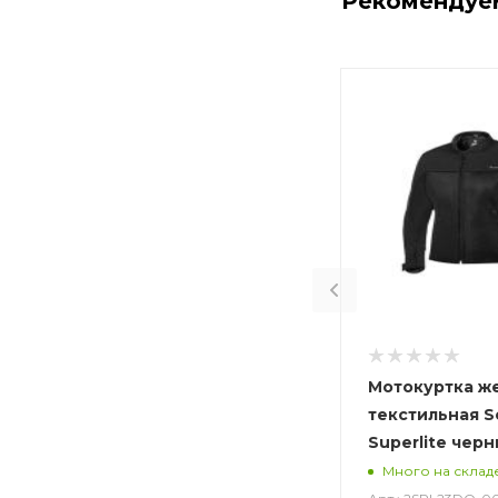
Рекомендуе
Мотокуртка ж
текстильная S
Superlite чер
Много на склад