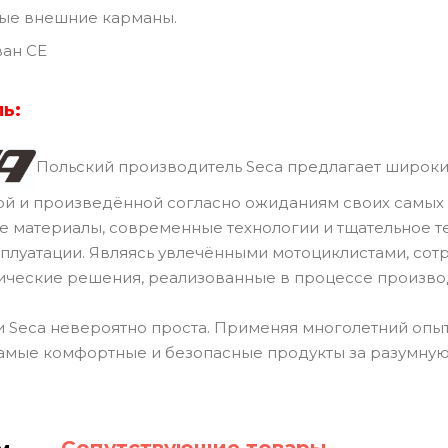
ые внешние карманы.
ан CE
ь:
Польский производитель Seca предлагает широки
й и произведённой согласно ожиданиям своих самых 
ие материалы, современные технологии и тщательное 
сплуатации. Являясь увлечёнными мотоциклистами, сот
ические решения, реализованные в процессе произво
 Seca невероятно проста. Применяя многолетний опыт
амые комфортные и безопасные продукты за разумную
Сопутствующие товары