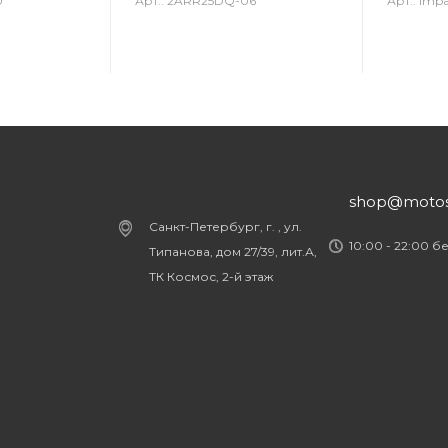
0
Арт.: 2ARR25DQ-06
Арт.: Imp
shop@motost
Санкт-Петербург, г. , ул.
10:00 - 22:00 б
Типанова, дом 27/39, лит.А,
ТК Космос, 2-й этаж