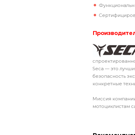
Функциональн
Сертифициров
Производител
спроектированно
Seca — это лучш
безопасность эк
конкретные техн
Миссия компании
мотоциклистам с