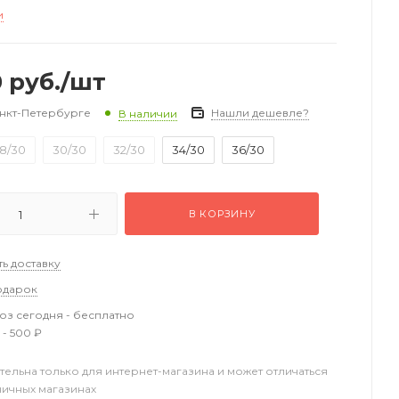
и
0
руб.
/шт
анкт-Петербурге
Нашли дешевле?
В наличии
8/30
30/30
32/30
34/30
36/30
В КОРЗИНУ
ть доставку
одарок
з сегодня - бесплатно
 - 500 ₽
тельна только для интернет-магазина и может отличаться
ничных магазинах