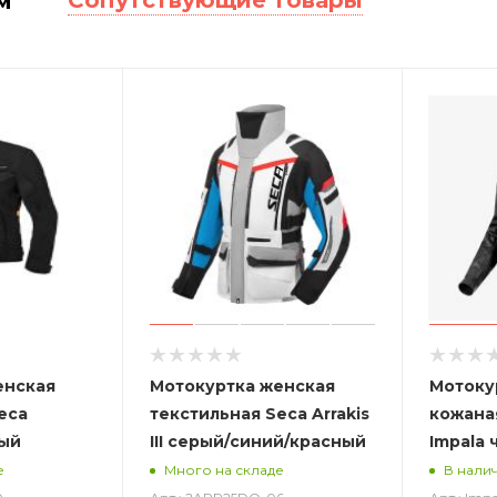
м
енская
Мотокуртка женская
Мотоку
eca
текстильная Seca Arrakis
кожана
ный
III серый/синий/красный
Impala
е
Много на складе
В нали