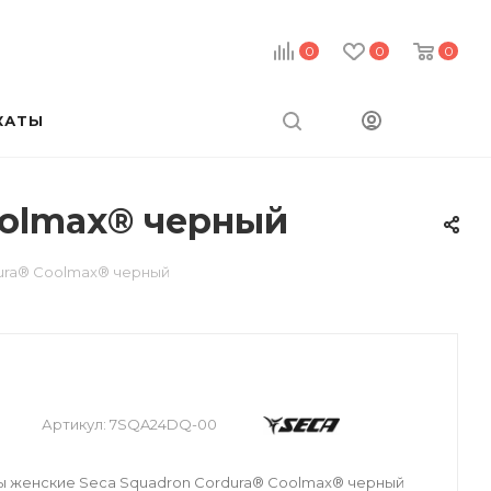
0
0
0
КАТЫ
oolmax® черный
ura® Coolmax® черный
Артикул:
7SQA24DQ-00
 женские Seca Squadron Cordura® Coolmax® черный