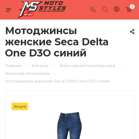
0
Мотоджинсы
женские Seca Delta
One D3O синий
—
—
—
Главная
Каталог
Женская мотоэкипировка
—
Женские мотоштаны
Мотоджинсы женские Seca Delta One D3O синий
Акция