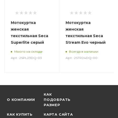
Мотокуртка
Мотокуртка
женская
женская
текстильная Seca
текстильная Seca
Superlite серый
Stream Evo черный
Много на складе
Всегда в наличии
Арт.: 2SPL23DQ-03
Арт.: 2STR24DQ-00
КАК
О КОМПАНИИ
ПОДОБРАТЬ
РАЗМЕР
КАК КУПИТЬ
КАРТА САЙТА