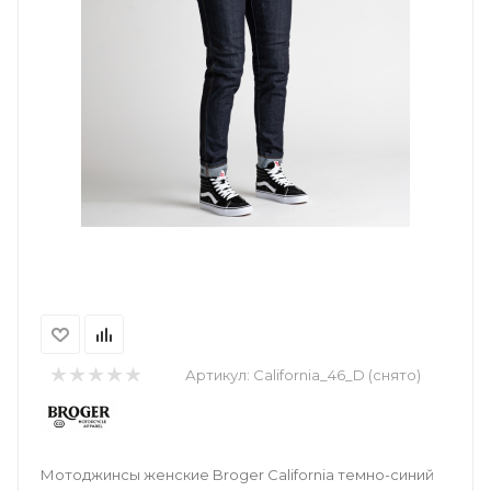
Артикул:
California_46_D (снято)
Мотоджинсы женские Broger California темно-синий