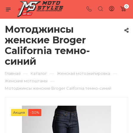
0
Мотоджинсы
женские Broger
California темно-
синий
—
—
—
Главная
Каталог
Женская мотоэкипировка
—
Женские мотоштаны
Мотоджинсы женские Broger California темно-синий
Акция
-30%