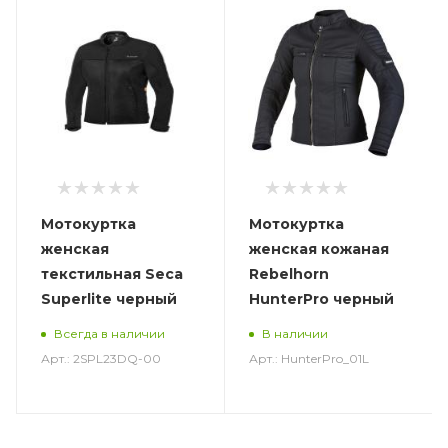
Мотокуртка
Мотокуртка
женская
женская кожаная
текстильная Seca
Rebelhorn
Superlite черный
HunterPro черный
Всегда в наличии
В наличии
Арт.: 2SPL23DQ-00
Арт.: HunterPro_01L