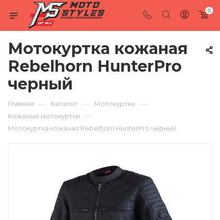
0
Мотокуртка кожаная
Rebelhorn HunterPro
черный
—
—
—
Главная
Каталог
Мотокуртки
—
Кожаные мотокуртки
Мотокуртка кожаная Rebelhorn HunterPro черный