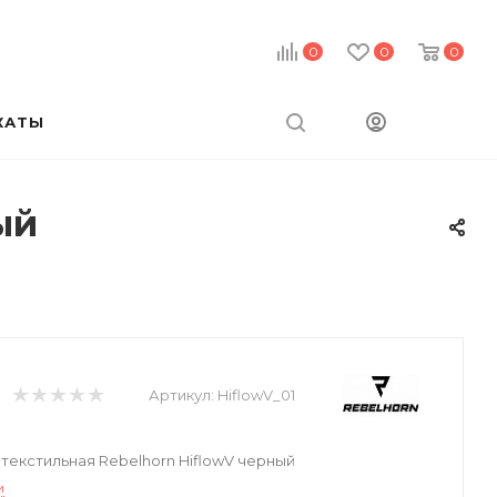
0
0
0
КАТЫ
ый
Артикул:
HiflowV_01
текстильная Rebelhorn HiflowV черный
и