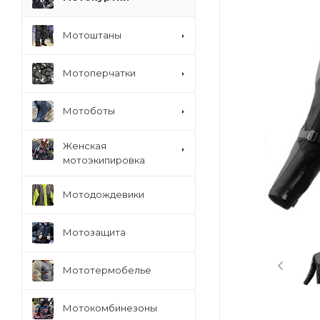
Мотоштаны
Мотоперчатки
Мотоботы
Женская
мотоэкипировка
Мотодождевики
Мотозащита
Мототермобелье
Мотокомбинезоны