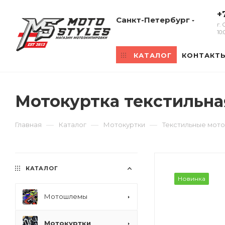
+
Санкт-Петербург
г.
10
КАТАЛОГ
КОНТАКТ
Мотокуртка текстильна
—
—
—
Главная
Каталог
Мотокуртки
Текстильные мото
КАТАЛОГ
Новинка
Мотошлемы
Мотокуртки