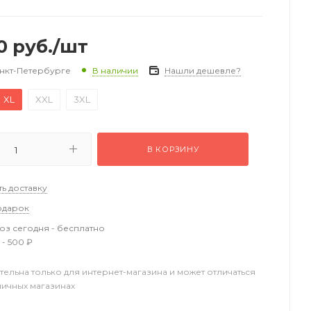
0
руб.
/шт
анкт-Петербурге
Нашли дешевле?
В наличии
XL
XXL
3XL
В КОРЗИНУ
ть доставку
одарок
з сегодня - бесплатно
 - 500 ₽
тельна только для интернет-магазина и может отличаться
ничных магазинах