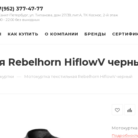
7(952) 377-47-77
 Санкт-Петербург, ул. Типанова, дом 27/39, лит.А, ТК Космос, 2-й этаж
:00 - 22:00 без выходных
Ы
КАК КУПИТЬ
О КОМПАНИИ
БРЕНДЫ
СЕРТИФИ
я Rebelhorn HiflowV черн
—
куртки
Мотокуртка текстильная Rebelhorn HiflowV черный
Мотокуртка 
Подробност