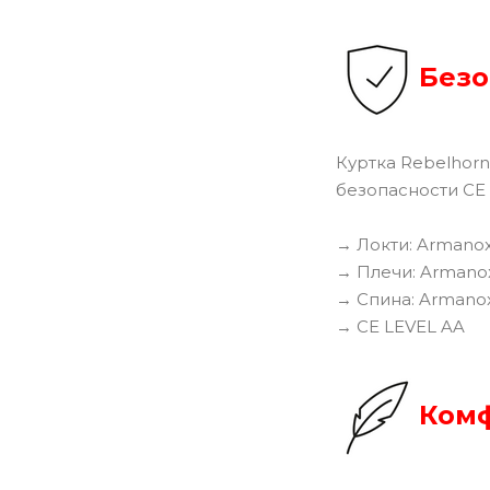
Безо
Куртка Rebelhorn
безопасности CE
→ Локти: Armano
→ Плечи: Armano
→ Спина: Armanox
→ CE LEVEL AA
Ком