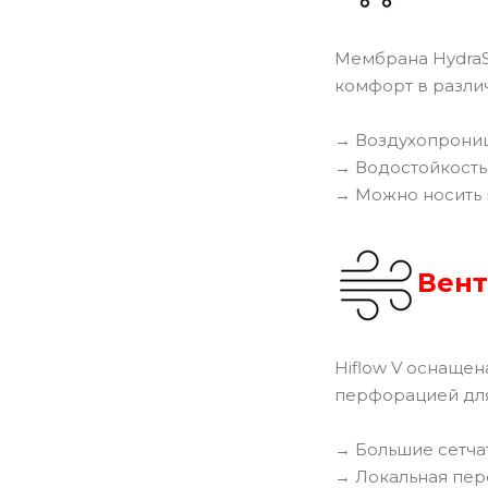
Мембрана HydraS
комфорт в разли
→ Воздухопроница
→ Водостойкость
→ Можно носить к
Вен
Hiflow V оснащен
перфорацией для
→ Большие сетчат
→ Локальная пер