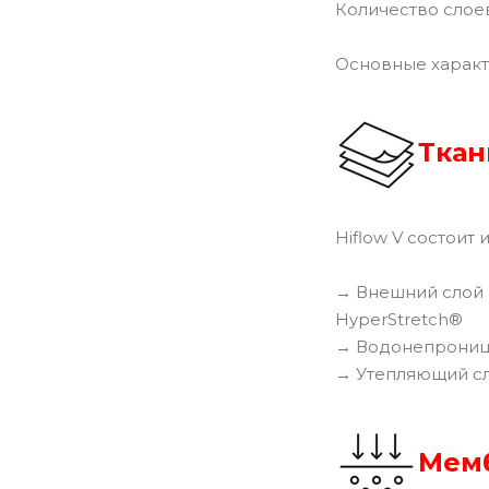
Количество слоев
Основные характ
Ткан
Hiflow V состоит
→ Внешний слой к
HyperStretch®
→ Водонепрониц
→ Утепляющий сл
Мем