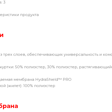
: 3
еристики продукта
и
 из трех слоев, обеспечивающих универсальность и ком
уртки: 50% полиэстер, 30% полиэстер, растягивающийся
аемая мембрана HydraShield™ PRO
ой (жилет): 100% полиэстер
брана