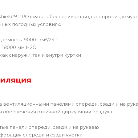
hield™ PRO in&out обеспечивает водонепроницаемую 
чных погодных условиях.
емость: 9000 г/м²/24 ч
: 18000 мм H2O
ак снаружи, так и внутри куртки
тиляция
а вентиляционными панелями спереди, сзади и на рука
 обеспечения отличной циркуляции воздуха.
ые панели спереди, сзади и на рукавах
форация спереди и сзади куртки