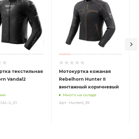
ртка текстильная
Мотокуртка кожаная
rn Vandal2
Rebelhorn Hunter II
винтажный коричневый
А
чии
Много на складе
DAL-2_01
Арт.: HunterII_35