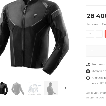
28 40
Наличие в С
M
L
Рассчита
Хочу в п
Самовыво
Доставка
Цена действи
от цен в роз