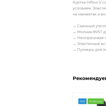
Куртка Hiflow V
условиям. Эласт
на манжетах и ​​
→ Съемный утепл
→ Молнии 8VST дл
→ Неопреновая от
→ Эластичные вс
→ Пуллеры для л
Рекомендуе
Хит
Новинка