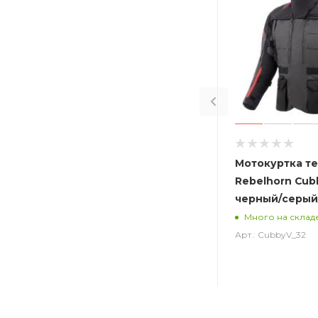
Мотокуртка т
Rebelhorn Cub
черный/серый
Много на склад
Арт.: CubbyV_32