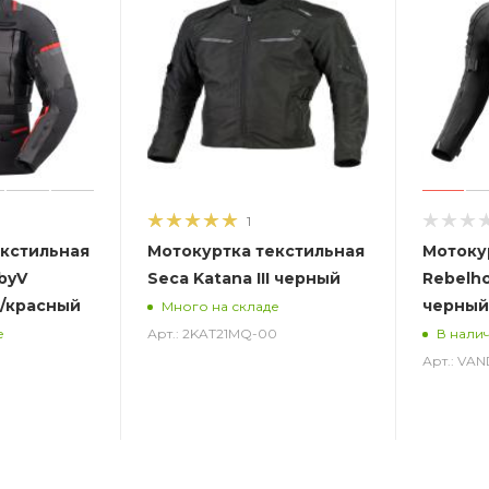
1
екстильная
Мотокуртка текстильная
Мотоку
byV
Seca Katana III черный
Rebelho
/красный
черный
Много на складе
Арт.: 2KAT21MQ-00
е
В нали
Арт.: VAN