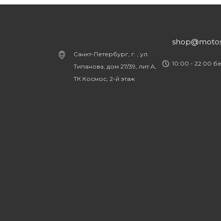
shop@motost
Санкт-Петербург, г. , ул.
10:00 - 22:00 б
Типанова, дом 27/39, лит.А,
ТК Космос, 2-й этаж