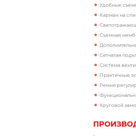
Удобные съёмн
Карман на спи
Светотражающи
Cъемная мембр
Дополнительна
Сетчатая подк
Система вентил
Практичные эл
Ремни регулир
Функциональн
Круговой замо
ПРОИЗВО