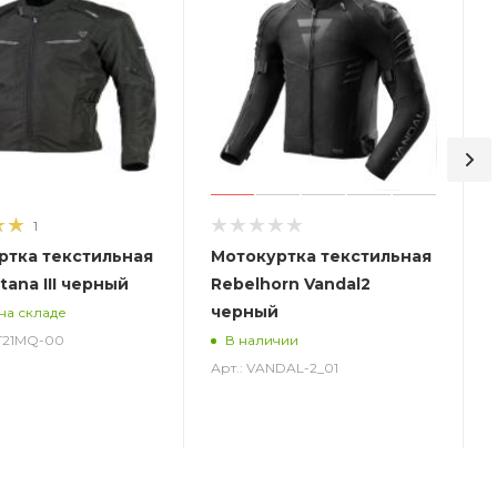
1
ртка текстильная
Мотокуртка текстильная
tana III черный
Rebelhorn Vandal2
черный
на складе
AT21MQ-00
В наличии
Арт.: VANDAL-2_01
А