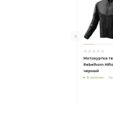
Мотокуртка т
Rebelhorn Hifl
черный
Арт
В наличии