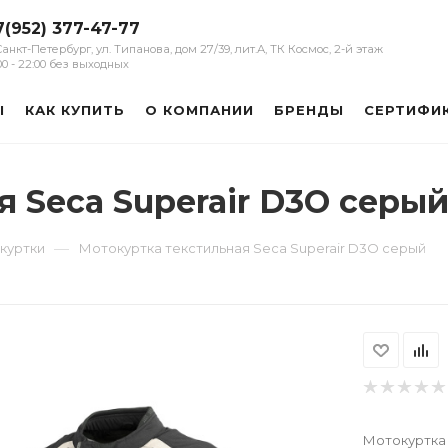
7(952) 377-47-77
 Санкт-Петербург, ул. Типанова, дом 27/39, лит.А, ТК Космос, 2-й этаж
:00 - 22:00 без выходных
Ы
КАК КУПИТЬ
О КОМПАНИИ
БРЕНДЫ
СЕРТИФИ
 Seca Superair D3O серы
—
куртки
Мотокуртка текстильная Seca Superair D3O серый
Мотокуртка 