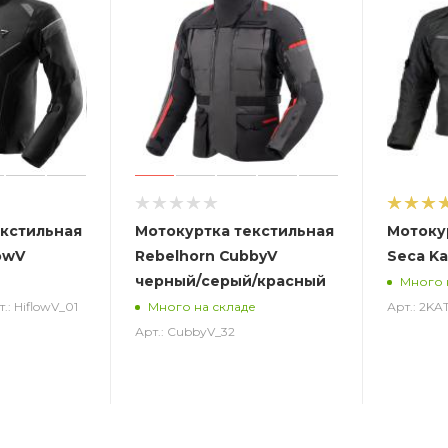
екстильная
Мотокуртка текстильная
Мотоку
owV
Rebelhorn CubbyV
Seca Ka
черный/серый/красный
Много 
.: HiflowV_01
Арт.: 2K
Много на складе
Арт.: CubbyV_32