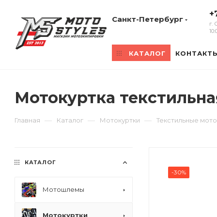
+
Санкт-Петербург
г.
10
КАТАЛОГ
КОНТАКТ
Мотокуртка текстильная
—
—
—
Главная
Каталог
Мотокуртки
Текстильные мото
КАТАЛОГ
-30%
Мотошлемы
Мотокуртки