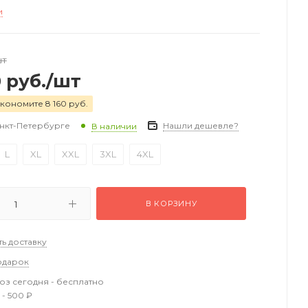
и
шт
0
руб.
/шт
кономите 8 160 руб.
анкт-Петербурге
Нашли дешевле?
В наличии
L
XL
XXL
3XL
4XL
В КОРЗИНУ
ть доставку
одарок
з сегодня - бесплатно
 - 500 ₽