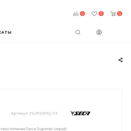
0
0
0
КАТЫ
й
Артикул:
2SUP20MQ-03
текстильная Seca Superair серый