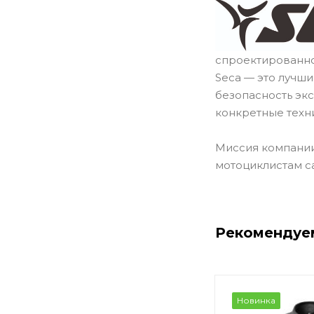
спроектированно
Seca — это лучш
безопасность эк
конкретные техн
Миссия компании
мотоциклистам с
Рекомендуе
Новинка