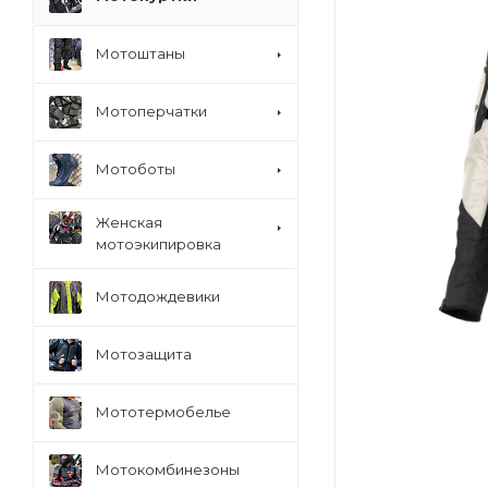
Мотоштаны
Мотоперчатки
Мотоботы
Женская
мотоэкипировка
Мотодождевики
Мотозащита
Мототермобелье
Мотокомбинезоны