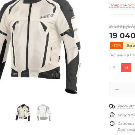
Подробност
27 200
руб.
/
19 04
-30%
Вы э
Наличие в С
S
M
Рассчита
Хочу в п
Самовыво
Доставка