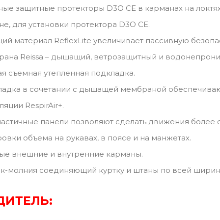
ые защитные протекторы D3O CE в карманах на локтях 
не, для установки протектора D3O CE.
й материал ReflexLite увеличивает пассивную безопа
ана Reissa – дышащий, ветрозащитный и водонепрон
я съемная утепленная подкладка.
ладка в сочетании с дышащей мембраной обеспечива
яции RespirAir+.
астичные панели позволяют сделать движения более
овки объема на рукавах, в поясе и на манжетах.
ые внешние и внутренние карманы.
к-молния соединяющий куртку и штаны по всей ширине
ДИТЕЛЬ: