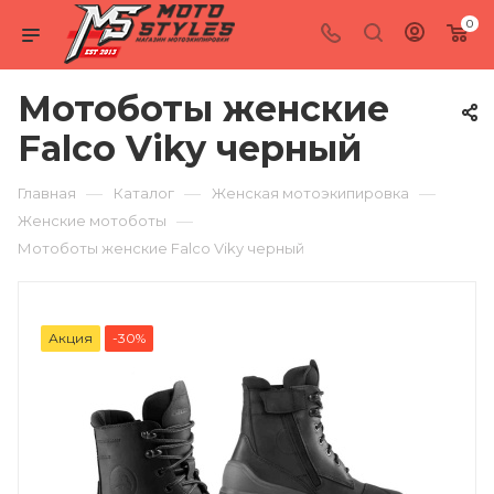
0
Мотоботы женские
Falco Viky черный
—
—
—
Главная
Каталог
Женская мотоэкипировка
—
Женские мотоботы
Мотоботы женские Falco Viky черный
Акция
-30%