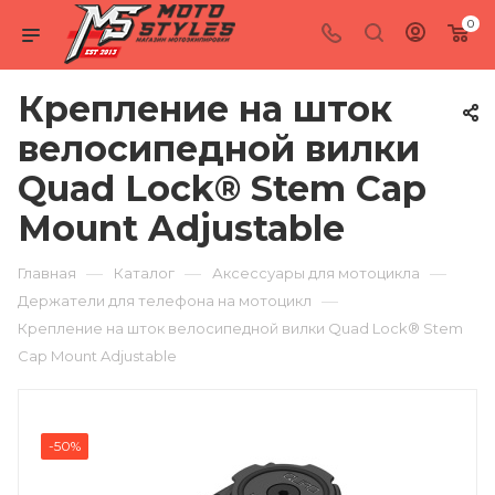
0
Крепление на шток
велосипедной вилки
Quad Lock® Stem Cap
Mount Adjustable
—
—
—
Главная
Каталог
Аксессуары для мотоцикла
—
Держатели для телефона на мотоцикл
Крепление на шток велосипедной вилки Quad Lock® Stem
Cap Mount Adjustable
-50%