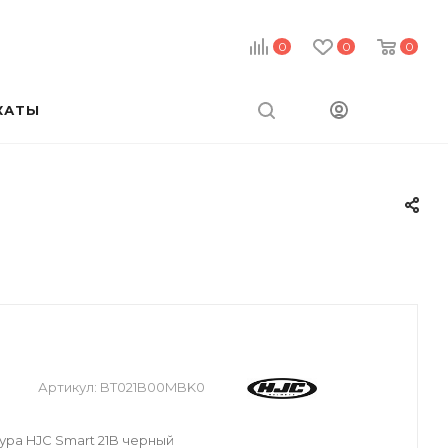
0
0
0
КАТЫ
Артикул:
BT021B00MBK0
ра HJC Smart 21B черный