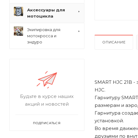
Аксессуары для
мотоцикла
Экипировка для
мотокросса и
эндуро
ОПИСАНИЕ
SMART HJC 21B -
HJC.
Будьте в курсе наших
Гарнитуру SMART
акций и новостей
размерам и аэро
Гарнитура создае
установкой.
ПОДПИСАТЬСЯ
Во время движен
друзьями по внут