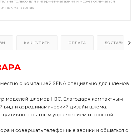
тельна только для интернет-магазина и может отличаться
ничных магазинах
ВЫ
КАК КУПИТЬ
ОПЛАТА
ДОСТАВКА
ВАРА
овместно с компанией SENA специально для шлемов
ктр моделей шлемов HJC. Благодаря компактным
й вид и аэродинамический дизайн шлема.
 интуитивно понятным управлением и простой
ора и совершать телефонные звонки и общаться с