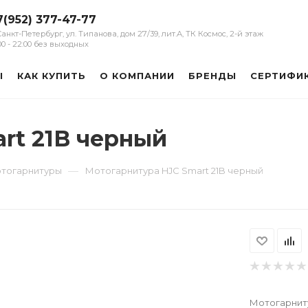
7(952) 377-47-77
 Санкт-Петербург, ул. Типанова, дом 27/39, лит.А, ТК Космос, 2-й этаж
:00 - 22:00 без выходных
Ы
КАК КУПИТЬ
О КОМПАНИИ
БРЕНДЫ
СЕРТИФИ
rt 21B черный
—
тогарнитуры
Мотогарнитура HJC Smart 21B черный
Мотогарниту