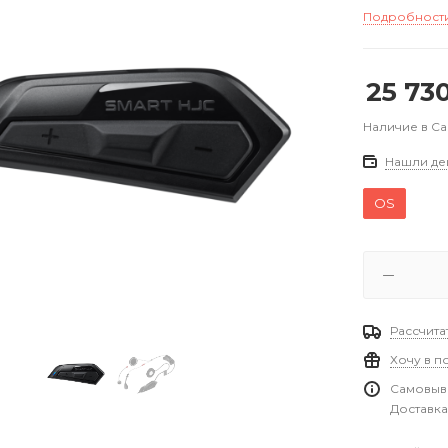
Подробност
25 73
Наличие в С
Нашли де
OS
Рассчита
Хочу в п
Самовыво
Доставка