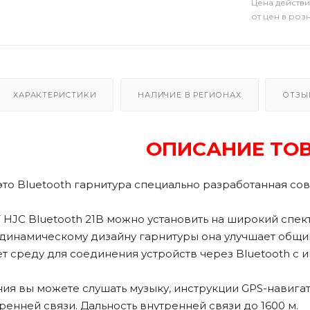
Цена действи
от цен в роз
ХАРАКТЕРИСТИКИ
НАЛИЧИЕ В РЕГИОНАХ
ОТЗЫ
ОПИСАНИЕ ТО
 это Bluetooth гарнитура специально разработанная с
 HJC Bluetooth 21B можно установить на широкий спе
динамическому дизайну гарнитуры она улучшает общи
т среду для соединения устройств через Bluetooth с
ия вы можете слушать музыку, инструкции GPS-навигат
ренней связи. Дальность внутренней связи до 1600 м.