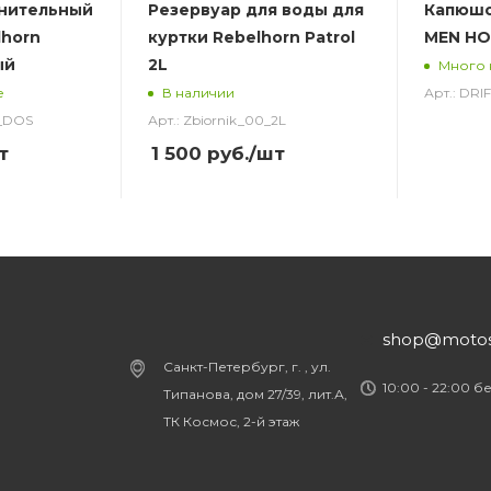
нительный
Резервуар для воды для
Капюшо
lhorn
куртки Rebelhorn Patrol
MEN HO
ый
2L
Много 
Арт.: DR
е
В наличии
1_DOS
Арт.: Zbiornik_00_2L
т
1 500
руб.
/шт
shop@motost
Санкт-Петербург, г. , ул.
10:00 - 22:00 б
Типанова, дом 27/39, лит.А,
ТК Космос, 2-й этаж