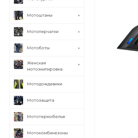
Мотоштаны
Мотоперчатки
Мотоботы
Женская
мотоэкипировка
Мотодождевики
Мотозащита
Мототермобелье
Мотокомбинезоны