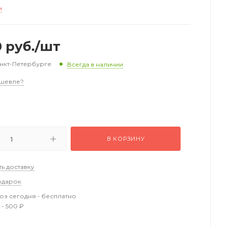
и
0
руб.
/шт
анкт-Петербурге
Всегда в наличии
шевле?
В КОРЗИНУ
ть доставку
одарок
з сегодня - бесплатно
 - 500 ₽