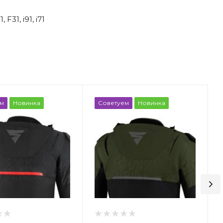
31, i91, i71
м
Новинка
Советуем
Новинка