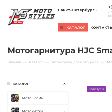
+
Санкт-Петербург
г.
10
КАТАЛОГ
КОНТАКТ
Мотогарнитура HJC Sma
—
—
—
Главная
Каталог
Аксессуары для мотоцикла
Мо
КАТАЛОГ
Советуем
Мотошлемы
Мотокуртки