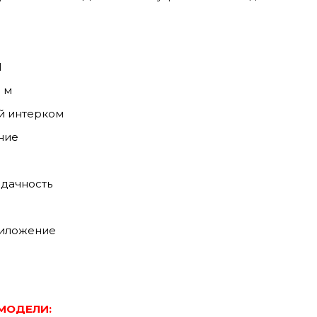
1
 м
й интерком
ние
адачность
ы
иложение
МОДЕЛИ: