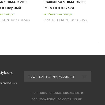
н SHIMA DRIFT
Капюшон SHIMA DRIFT
OD черный
MEN HOOD хаки
на складе
Много на складе
IFT MEN HOOD BLACK
Арт.: DRIFT MEN HOOD KHAKI
yles.ru
ПОДПИСАТЬСЯ НА РАССЫЛКУ
ез выходных
ПОЛИТИКА КОНФИДЕНЦИАЛЬНОСТИ
ПОЛЬЗОВАТЕЛЬСКОЕ СОГЛАШЕНИЕ