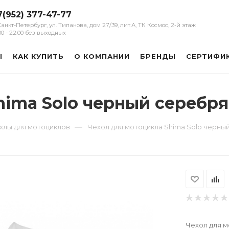
7(952) 377-47-77
 Санкт-Петербург, ул. Типанова, дом 27/39, лит.А, ТК Космос, 2-й этаж
:00 - 22:00 без выходных
Ы
КАК КУПИТЬ
О КОМПАНИИ
БРЕНДЫ
СЕРТИФИ
hima Solo черный серебр
—
хлы для мотоциклов
Чехол для мотоцикла Shima Solo черны
Чехол для м