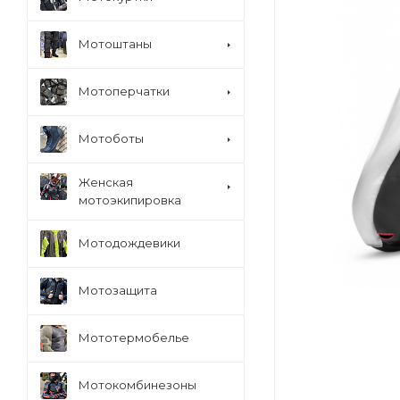
Мотоштаны
Мотоперчатки
Мотоботы
Женская
мотоэкипировка
Мотодождевики
Мотозащита
Мототермобелье
Мотокомбинезоны