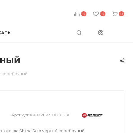
0
0
0
КАТЫ
яный
й серебряный
Артикул:
X-COVER SOLO BLK
отоцикла Shima Solo черный серебряный