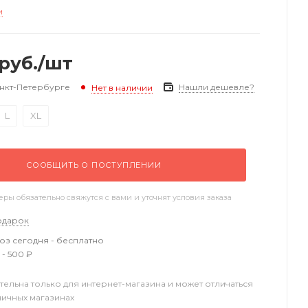
и
руб.
/шт
анкт-Петербурге
Нашли дешевле?
Нет в наличии
L
XL
СООБЩИТЬ О ПОСТУПЛЕНИИ
ы обязательно свяжутся с вами и уточнят условия заказа
одарок
з сегодня - бесплатно
 - 500 ₽
тельна только для интернет-магазина и может отличаться
ничных магазинах