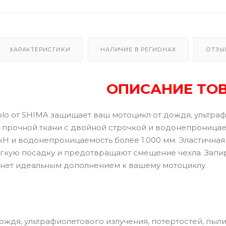
ХАРАКТЕРИСТИКИ
НАЛИЧИЕ В РЕГИОНАХ
ОТЗЫ
ОПИСАНИЕ ТО
lo от SHIMA защищает ваш мотоцикл от дождя, ультрафи
з прочной ткани с двойной строчкой и водонепроница
 кН и водонепроницаемость более 1.000 мм. Эластична
гкую посадку и предотвращают смещение чехла. Запи
танет идеальным дополнением к вашему мотоциклу.
ождя, ультрафиолетового излучения, потертостей, пыли