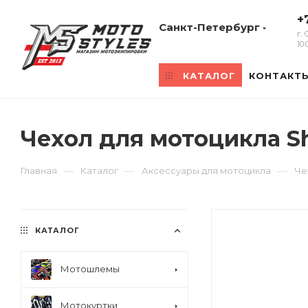
+
Санкт-Петербург
г.
10
КАТАЛОГ
КОНТАКТ
Чехол для мотоцикла S
—
—
—
Главная
Каталог
Аксессуары для мотоцикла
Че
КАТАЛОГ
Мотошлемы
Мотокуртки