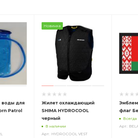
Новинка
 воды для
Жилет охлаждающий
Эмблем
rn Patrol
SHIMA HYDROCOOL
флаг Б
черный
Всегда
Арт.: BE
В наличии
2L
Арт.: HYDROCOOL VEST