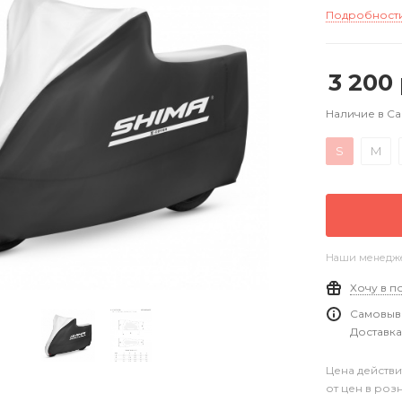
Подробност
3 200
Наличие в С
S
M
Наши менеджер
Хочу в п
Самовыво
Доставка
Цена действи
от цен в роз