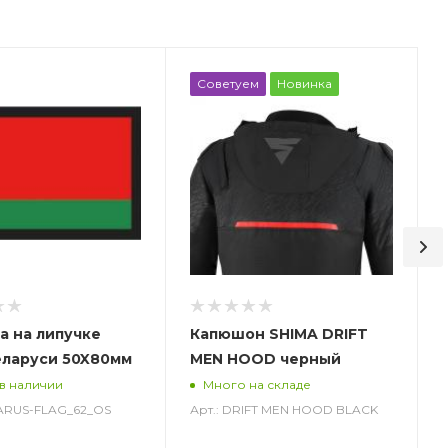
Советуем
Новинка
а на липучке
Капюшон SHIMA DRIFT
еларуси 50X80мм
MEN HOOD черный
 в наличии
Много на складе
LARUS-FLAG_62_OS
Арт.: DRIFT MEN HOOD BLACK