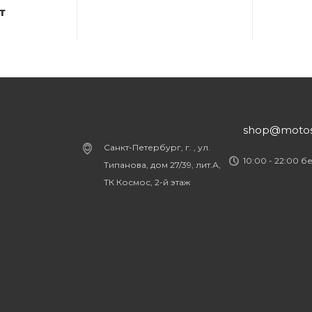
т
shop@motost
Санкт-Петербург, г. , ул.
10:00 - 22:00 б
Типанова, дом 27/39, лит.А,
ТК Космос, 2-й этаж