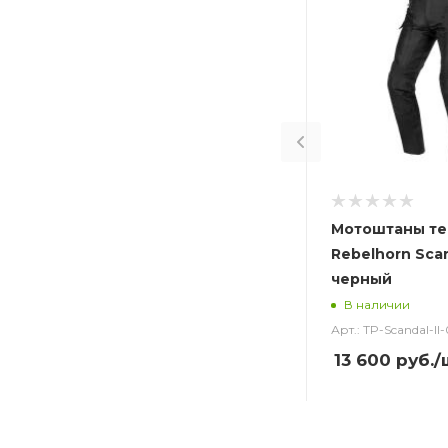
Мотоштаны те
Rebelhorn Scan
черный
В наличии
Арт.: TP-Scandal-ll-
13 600
руб.
/