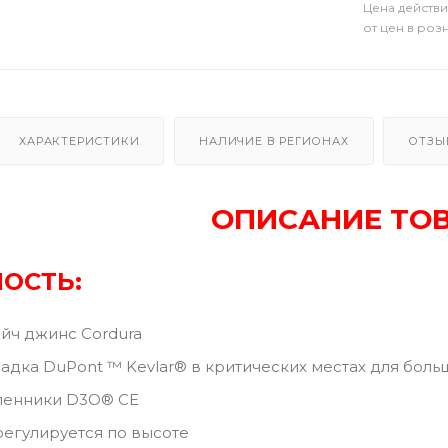
Цена действи
от цен в роз
ХАРАКТЕРИСТИКИ
НАЛИЧИЕ В РЕГИОНАХ
ОТЗЫ
ОПИСАНИЕ ТО
ОСТЬ:
ейч джинс Cordura
адка DuPont ™ Kevlar® в критических местах для боль
ленники D3O® CE
регулируется по высоте