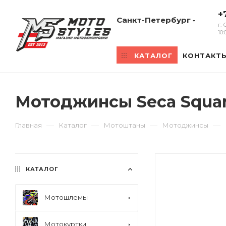
+
Санкт-Петербург
г.
10
КАТАЛОГ
КОНТАКТ
Мотоджинсы Seca Squa
—
—
—
—
Главная
Каталог
Мотоштаны
Мотоджинсы
КАТАЛОГ
Мотошлемы
Мотокуртки