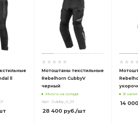
кстильные
Мотоштаны текстильные
Мотошт
dal ll
Rebelhorn CubbyV
Rebelho
черный
укороч
Много на складе
В нали
01
Арт.: Cubby_V_01
14 00
шт
28 400
руб.
/шт