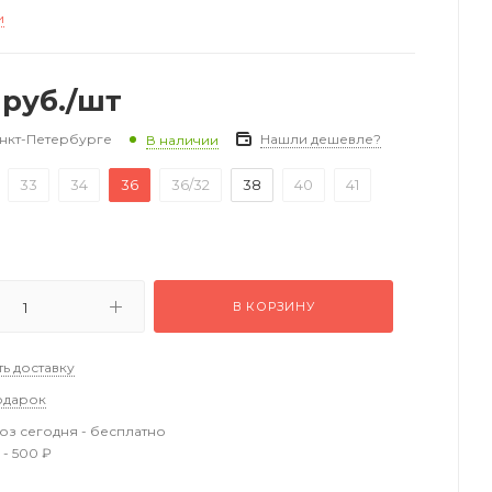
и
руб.
/шт
анкт-Петербурге
Нашли дешевле?
В наличии
33
34
36
36/32
38
40
41
В КОРЗИНУ
ть доставку
одарок
з сегодня - бесплатно
 - 500 ₽