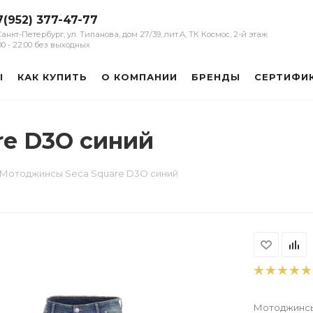
7(952) 377-47-77
 Санкт-Петербург, ул. Типанова, дом 27/39, лит.А, ТК Космос, 2-й этаж
:00 - 22:00 без выходных
Ы
КАК КУПИТЬ
О КОМПАНИИ
БРЕНДЫ
СЕРТИФИ
re D3O синий
Мотоджинсы Seca Square D3O синий
Мотоджинсы