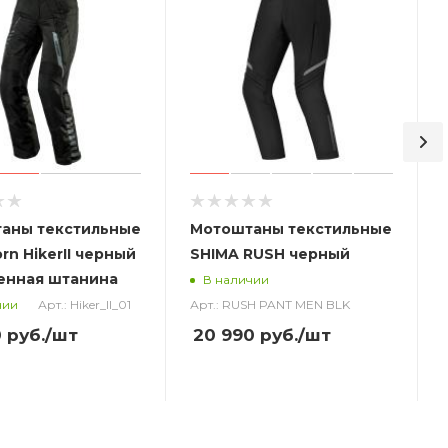
аны текстильные
Мотоштаны текстильные
rn HikerII черный
SHIMA RUSH черный
енная штанина
В наличии
Арт.: Hiker_II_01
Арт.: RUSH PANT MEN BLK
А
чии
0
руб.
/шт
20 990
руб.
/шт