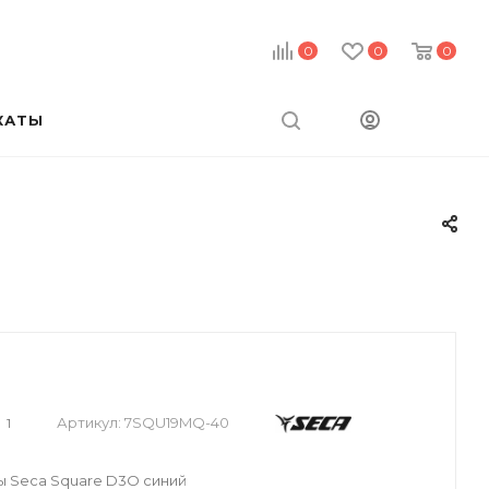
0
0
0
КАТЫ
Артикул:
7SQU19MQ-40
1
 Seca Square D3O синий