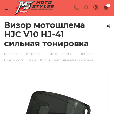
0
Визор мотошлема
HJC V10 HJ-41
сильная тонировка
—
—
—
—
Главная
Каталог
Мотошлемы
Пинлоки
Визор мотошлема HJC V10 HJ-41 сильная тонировка