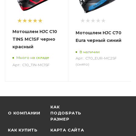
1
Мотошлем HJC C10
Мотошлем HJC C70
TINS MC1SF черно
Eura черный синий
красный
В наличии
Много на складе
Арт.: C70_EUR-MC2SF
(снято)
Арт.: C10_TIN-MC1SF
КАК
О КОМПАНИИ
ПОДОБРАТЬ
РАЗМЕР
КАК КУПИТЬ
КАРТА САЙТА