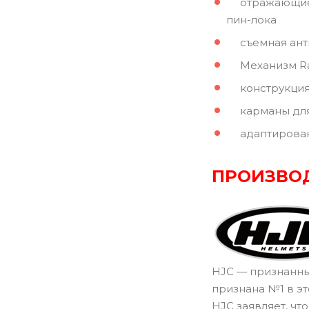
отражающие УФ
пин-лока
съемная антиб
Механизм Rapi
конструкция ш
карманы для 
адаптирован д
ПРОИЗВО
HJC — признанный
признана №1 в эт
HJC заявляет, ч