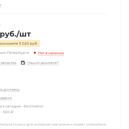
и
т
руб.
/шт
кономите 3 020 руб.
анкт-Петербурге
Нет в наличии
зводства
Нашли дешевле?
ть доставку
одарок
з сегодня - бесплатно
 - 500 ₽
тельна только для интернет-магазина и может отличаться