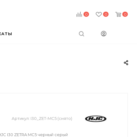
0
0
0
КАТЫ
Артикул:
I30_ZET-MC5 (снято)
JC I30 ZETRA MC5 черный серый