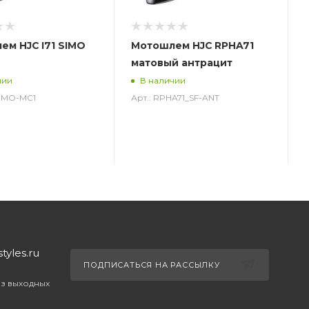
ем HJC I71 SIMO
Мотошлем HJC RPHA71
матовый антрацит
чии
В наличии
_SIMO-MC1
Арт.: RPHA71_SF-ANT
yles.ru
ПОДПИСАТЬСЯ НА РАССЫЛКУ
ез выходных