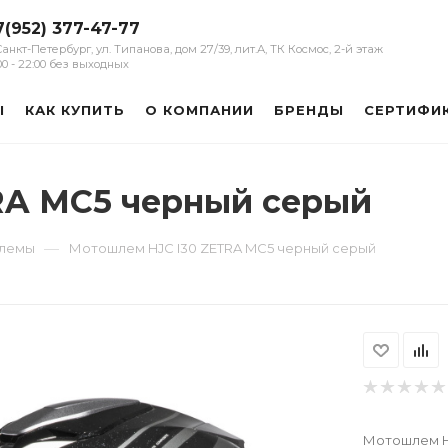
7(952) 377-47-77
 Санкт-Петербург, ул. Типанова, дом 27/39, лит.А, ТК Космос, 2-й этаж
:00 - 22:00 без выходных
Ы
КАК КУПИТЬ
О КОМПАНИИ
БРЕНДЫ
СЕРТИФИ
RA MC5 черный серый
—
шлемы
Мотошлем HJC I30 ZETRA MC5 черный серый
Мотошлем H