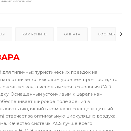
ничных магазинах
ВЫ
КАК КУПИТЬ
ОПЛАТА
ДОСТАВКА
ВАРА
 для типичных туристических поездок на
ната отличается высоким уровнем прочности, что
 очень легкая, а используемая технология CAD
адку. Оснащенный устойчивым к царапинам
 обеспечивает широкое поле зрения в
льзовать входящий в комплект солнцезащитный
em) отвечает за оптимальную циркуляцию воздуха,
ма. Качество системы ACS лучше всего
 шлемов HJC. Внутренняя часть шлема дополнена