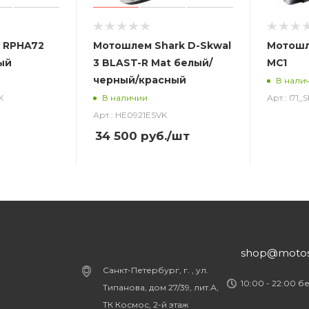
 RPHA72
Мотошлем Shark D-Skwal
Мотошл
ый
3 BLAST-R Mat белый/
MC1
черный/красный
В нали
K
Арт.: I71
В наличии
Арт.: HE0921ESVK
34 500
руб.
/шт
shop@motost
Санкт-Петербург, г. , ул.
10:00 - 22:00 б
Типанова, дом 27/39, лит.А,
ТК Космос, 2-й этаж