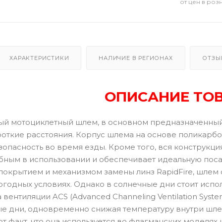
от цен в роз
ХАРАКТЕРИСТИКИ
НАЛИЧИЕ В РЕГИОНАХ
ОТЗЫ
ОПИСАНИЕ ТО
тый мотоциклетный шлем, в основном предназначенный
роткие расстояния. Корпус шлема на основе поликарбо
опасность во время езды. Кроме того, вся конструкция
бным в использовании и обеспечивает идеальную пос
покрытием и механизмом замены линз RapidFire, шлем
годных условиях. Однако в солнечные дни стоит испо
 вентиляции ACS (Advanced Channeling Ventilation Syst
ые дни, одновременно снижая температуру внутри шле
т факт, что она используется во флагманских моделях