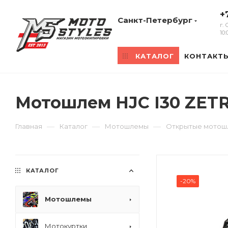
+
Санкт-Петербург
г.
10
КАТАЛОГ
КОНТАКТ
Мотошлем HJC I30 ZET
—
—
—
Главная
Каталог
Мотошлемы
Открытые мото
КАТАЛОГ
-20%
Мотошлемы
Мотокуртки