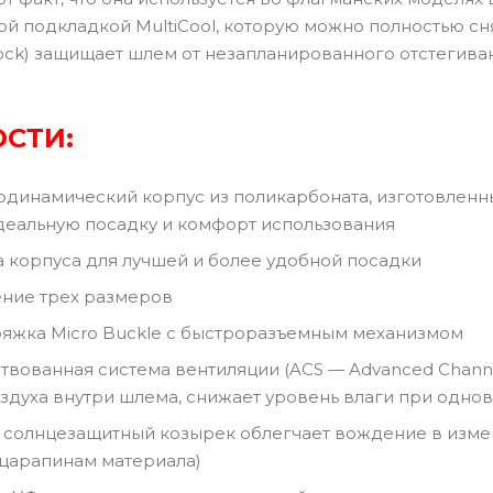
ой подкладкой MultiCool, которую можно полностью сн
ock) защищает шлем от незапланированного отстегива
СТИ:
инамический корпус из поликарбоната, изготовленн
деальную посадку и комфорт использования
корпуса для лучшей и более удобной посадки
ие трех размеров
жка Micro Buckle с быстроразъемным механизмом
ванная система вентиляции (ACS — Advanced Channelin
здуха внутри шлема, снижает уровень влаги при одн
лнцезащитный козырек облегчает вождение в изменяю
 царапинам материала)