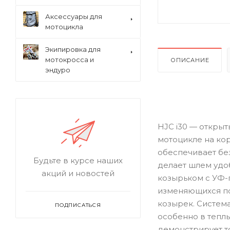
Аксессуары для
мотоцикла
Экипировка для
мотокросса и
ОПИСАНИЕ
эндуро
HJC i30 — откры
мотоцикле на ко
обеспечивает без
Будьте в курсе наших
делает шлем удо
акций и новостей
козырьком с УФ-
изменяющихся по
козырек. Система
ПОДПИСАТЬСЯ
особенно в тепл
демонстрирует то