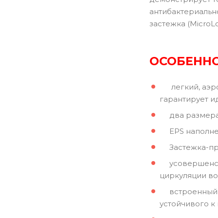
антибактериальн
застежка (MicroL
ОСОБЕННО
легкий, аэрод
гарантирует и
два размера 
EPS наполнен
Застежка-пря
усовершенство
циркуляции во
встроенный со
устойчивого к