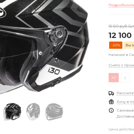
Подробност
15 120
руб.
/ш
12 100
-20%
Вы э
Наличие в С
Снято с прои
M
L
Рассчита
Хочу в п
Самовыво
Доставка
Цена действи