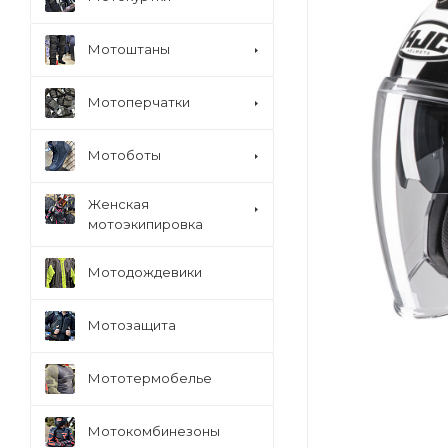
Мотоштаны
Мотоперчатки
Мотоботы
Женская
мотоэкипировка
Мотодождевики
Мотозащита
Мототермобелье
Мотокомбинезоны