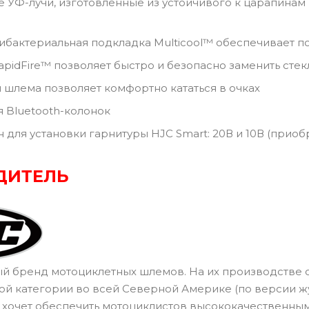
-лучи, изготовленные из устойчивого к царапинам 
актериальная подкладка Multicool™ обеспечивает по
dFire™ позволяет быстро и безопасно заменить стек
лема позволяет комфортно кататься в очках
Bluetooth-колонок
ля установки гарнитуры HJC Smart: 20В и 10В (приоб
ДИТЕЛЬ
 бренд мотоциклетных шлемов. На их производстве она
ой категории во всей Северной Америке (по версии жур
то хочет обеспечить мотоциклистов высококачественн