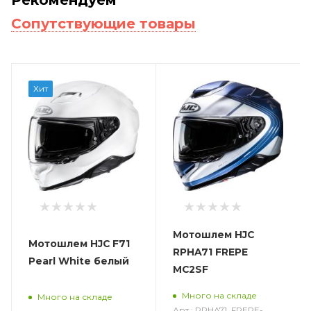
Сопутствующие товары
Хит
Мотошлем HJC
Мотошлем HJC F71
RPHA71 FREPE
Pearl White белый
MC2SF
Много на складе
Много на складе
Арт.: RPHA71_FREPE-