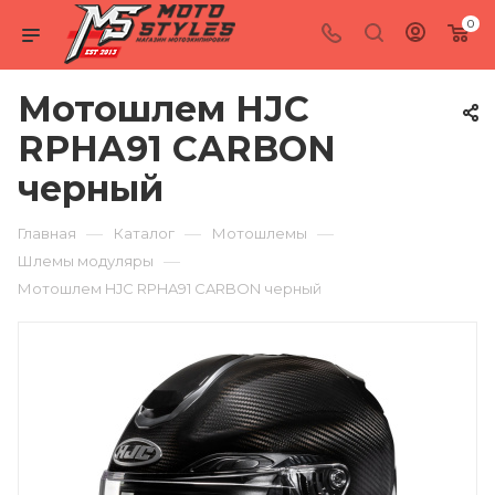
0
Мотошлем HJC
RPHA91 CARBON
черный
—
—
—
Главная
Каталог
Мотошлемы
—
Шлемы модуляры
Мотошлем HJC RPHA91 CARBON черный