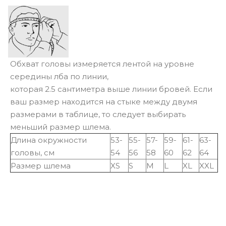
Обхват головы измеряется лентой на уровне
середины лба по линии,
которая 2.5 сантиметра выше линии бровей. Если
ваш размер находится на стыке между двумя
размерами в таблице, то следует выбирать
меньший размер шлема.
Длина окружности
53-
55-
57-
59-
61-
63-
головы, см
54
56
58
60
62
64
Размер шлема
XS
S
M
L
XL
XXL