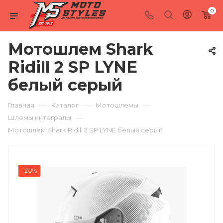
0
Мотошлем Shark
Ridill 2 SP LYNE
белый серый
—
—
—
Главная
Каталог
Мотошлемы
—
Шлемы интегралы
Мотошлем Shark Ridill 2 SP LYNE белый серый
-20%