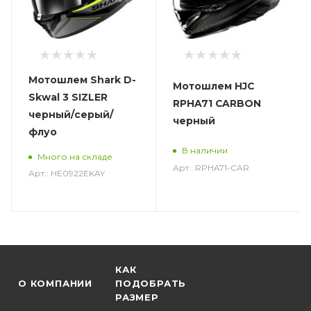
Мотошлем Shark D-
Мотошлем HJC
Skwal 3 SIZLER
RPHA71 CARBON
черный/серый/
черный
флуо
В наличии
Много на складе
Арт.: RPHA71-CAR
Арт.: HE0922EKAY
КАК
О КОМПАНИИ
ПОДОБРАТЬ
РАЗМЕР