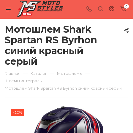
0
Мотошлем Shark
Spartan RS Byrhon
синий красный
серый
—
—
—
Главная
Каталог
Мотошлемы
—
Шлемы интегралы
Мотошлем Shark Spartan RS Byrhon синий красный серый
-20%