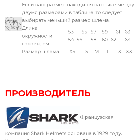
Если ваш размер находится на стыке между
двумя размерами в таблице, то следует
выбирать меньший размер шлема.
Длина
53-
55-
57-
59-
61-
63-
окружности
54
56
58
60
62
64
головы, см
Размер шлема
XS
S
M
L
XL
XXL
ПРОИЗВОДИТЕЛЬ
Французская
компания Shark Helmets основана в 1929 году.