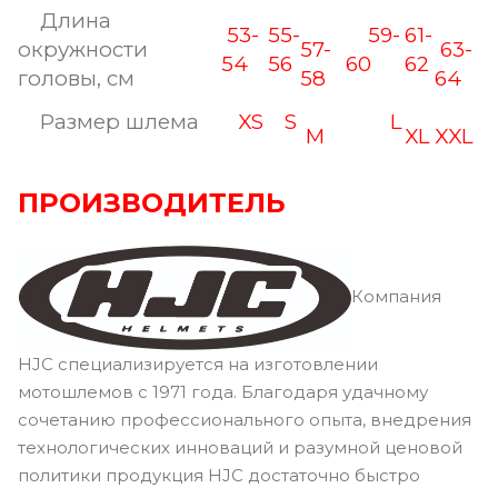
Длина
53-
55-
59-
61-
окружности
57-
63-
54
56
60
62
головы, см
58
64
Размер шлема
XS
S
L
M
XL
XXL
ПРОИЗВОДИТЕЛЬ
Компания
HJC специализируется на изготовлении
мотошлемов с 1971 года. Благодаря удачному
сочетанию профессионального опыта, внедрения
технологических инноваций и разумной ценовой
политики продукция HJC достаточно быстро