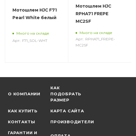
Мотошлем HJC
Мотошлем HJC F71
RPHA71 FREPE
Pearl White белый
MC2SF
Много на складе
Много на складе
Арт.: RPHA71_FREPE-
Арт.: F71_SOL-WHT
MC2SF
КАК
О КОМПАНИИ
ПОДОБРАТЬ
РАЗМЕР
КАК КУПИТЬ
КАРТА САЙТА
КОНТАКТЫ
ПРОИЗВОДИТЕЛИ
ГАРАНТИИ И
ОПЛАТА