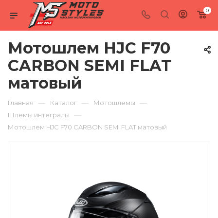
0
Мотошлем HJC F70
CARBON SEMI FLAT
матовый
—
—
—
Главная
Каталог
Мотошлемы
—
Шлемы интегралы
Мотошлем HJC F70 CARBON SEMI FLAT матовый