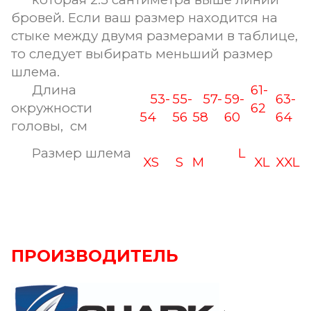
бровей. Если ваш размер находится на
стыке между двумя размерами в таблице,
то следует выбирать меньший размер
шлема.
Длина
61-
53-
55-
57-
59-
63-
окружности
62
54
56
58
60
64
головы, см
Размер шлема
L
XS
S
M
XL
XXL
ПРОИЗВОДИТЕЛЬ