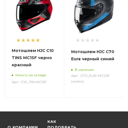
1
Мотошлем HJC C10
Мотошлем HJC C70
TINS MC1SF черно
Eura черный синий
красный
В наличии
Много на складе
Арт.: C70_EUR-MC2SF
(снято)
Арт.: C10_TIN-MC1SF
КАК
О КОМПАНИИ
ПОДОБРАТЬ