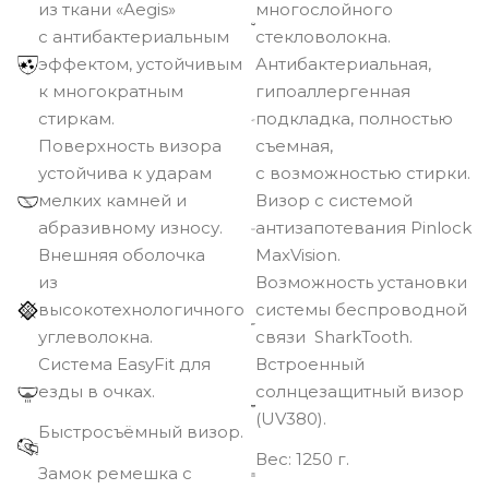
из ткани «Aegis»
многослойного
с антибактериальным
стекловолокна.
эффектом, устойчивым
Антибактериальная,
к многократным
гипоаллергенная
стиркам.
подкладка, полностью
Поверхность визора
съемная,
устойчива к ударам
с возможностью стирки.
мелких камней и
Визор с системой
абразивному износу.
антизапотевания Pinlock
Внешняя оболочка
MaxVision.
из
Возможность установки
высокотехнологичного
системы беспроводной
углеволокна.
связи SharkTooth.
Cистема EasyFit для
Встроенный
езды в очках.
солнцезащитный визор
(UV380).
Быстросъёмный визор.
Вec: 1250 г.
Замок ремешка с