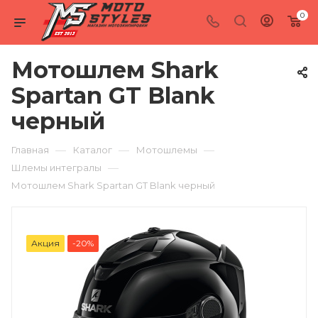
0
Мотошлем Shark
Spartan GT Blank
черный
—
—
—
Главная
Каталог
Мотошлемы
—
Шлемы интегралы
Мотошлем Shark Spartan GT Blank черный
Акция
-20%