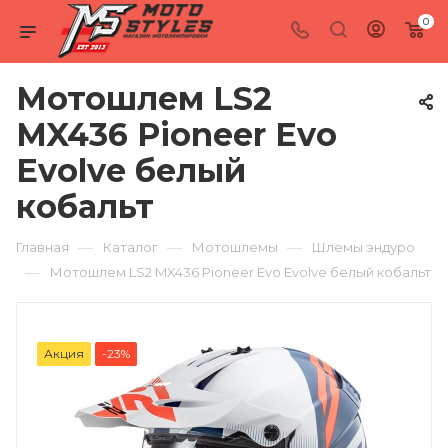
0
Мотошлем LS2
MX436 Pioneer Evo
Evolve белый
кобальт
—
—
—
Главная
Каталог
Мотошлемы
Шлемы эндуро
—
Мотошлем LS2 MX436 Pioneer Evo Evolve белый кобальт
Акция
-23%