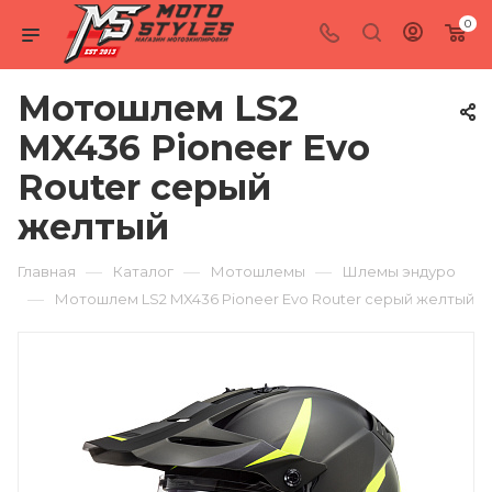
0
Мотошлем LS2
MX436 Pioneer Evo
Router серый
желтый
—
—
—
Главная
Каталог
Мотошлемы
Шлемы эндуро
—
Мотошлем LS2 MX436 Pioneer Evo Router серый желтый