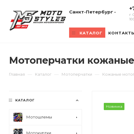
+
Санкт-Петербург
г.
10
КАТАЛОГ
КОНТАКТ
Мотоперчатки кожаные
—
—
—
Главная
Каталог
Мотоперчатки
Кожаные мото
КАТАЛОГ
Новинка
Мотошлемы
Мотокуртки