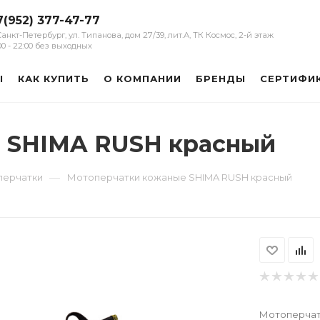
7(952) 377-47-77
 Санкт-Петербург, ул. Типанова, дом 27/39, лит.А, ТК Космос, 2-й этаж
:00 - 22:00 без выходных
Ы
КАК КУПИТЬ
О КОМПАНИИ
БРЕНДЫ
СЕРТИФИ
 SHIMA RUSH красный
—
перчатки
Мотоперчатки кожаные SHIMA RUSH красный
Мотоперчат