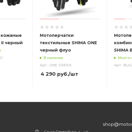
 кожаные
Мотоперчатки
Мотопе
 II черный
текстильные SHIMA ONE
комбин
черный флуо
SHIMA 
е
00
В наличии
Много 
Арт.: ONE GREEN
Арт.: BL
4 290
руб.
/шт
shop@motost
Санкт-Петербург, г. , ул.