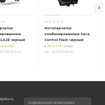
рчатки
Мотоперчатки
ированные
комбинированные Seca
BLAZE черный
Control Flash черный
на складе
Много на складе
AZE MEN BLACK
Арт.: 5COF23MQ-00
yles.ru
ПОДПИСАТЬСЯ НА РАССЫЛКУ