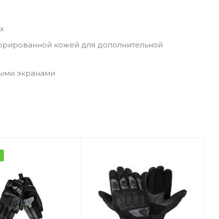
х
рфорированной кожей для дополнительной
ными экранами
а