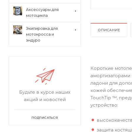
Аксессуары для
мотоцикла
Экипировка для
ОПИСАНИЕ
мотокросса и
эндуро
Короткие мотопе
амортизаторами 
ладони для допол
кожей обеспечив
Будьте в курсе наших
TouchTip ™, пре
акций и новостей
устройство:
ПОДПИСАТЬСЯ
высококачеств
защита костяш