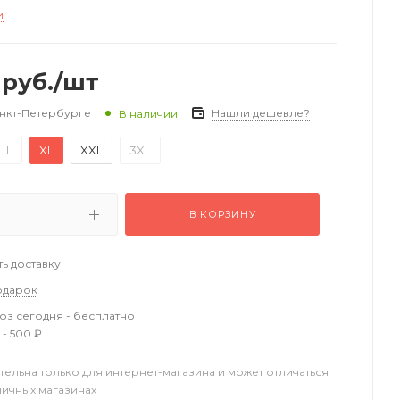
и
руб.
/шт
анкт-Петербурге
Нашли дешевле?
В наличии
L
XL
XXL
3XL
В КОРЗИНУ
ть доставку
одарок
з сегодня - бесплатно
 - 500 ₽
тельна только для интернет-магазина и может отличаться
ничных магазинах