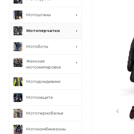
Мотоштаны
Мотоперчатки
Мотоботы
Женская
мотоэкипировка
Мотодождевики
Мотозащита
Мототермобелье
Мотокомбинезоны