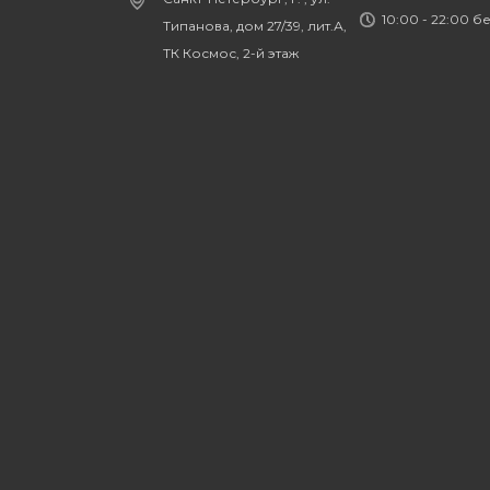
10:00 - 22:00 б
Типанова, дом 27/39, лит.А,
ТК Космос, 2-й этаж