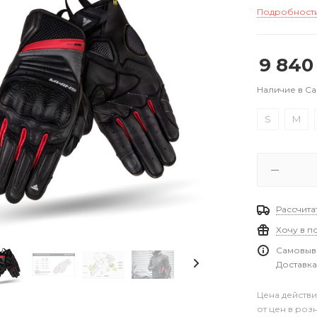
Подробност
9 840
Наличие в С
S
M
Рассчита
Хочу в п
Самовыво
Доставка
Цена действи
от цен в роз