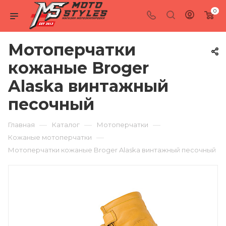
0
Мотоперчатки
кожаные Broger
Alaska винтажный
песочный
—
—
—
Главная
Каталог
Мотоперчатки
—
Кожаные мотоперчатки
Мотоперчатки кожаные Broger Alaska винтажный песочный