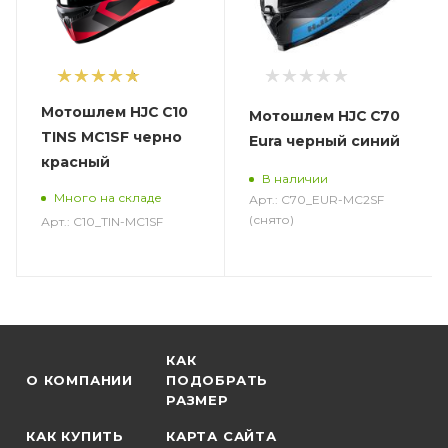
1
Мотошлем HJC C10
Мотошлем HJC C70
TINS MC1SF черно
Eura черный синий
красный
В наличии
Много на складе
Арт.: C70_EUR-MC2SF
(снято)
Арт.: C10_TIN-MC1SF
КАК
О КОМПАНИИ
ПОДОБРАТЬ
РАЗМЕР
КАК КУПИТЬ
КАРТА САЙТА