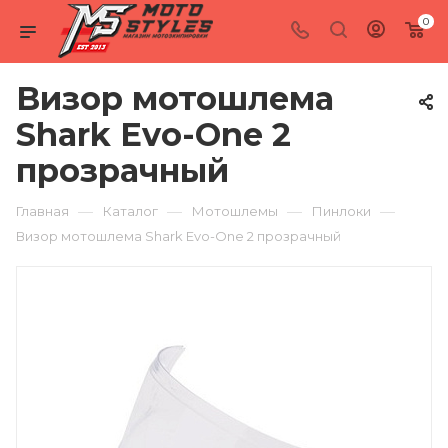
0
Визор мотошлема
Shark Evo-One 2
прозрачный
—
—
—
—
Главная
Каталог
Мотошлемы
Пинлоки
Визор мотошлема Shark Evo-One 2 прозрачный