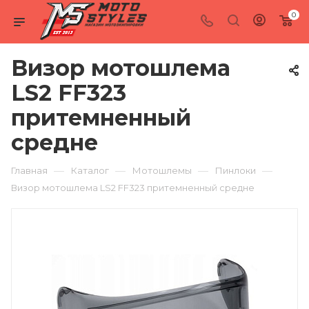
0
Визор мотошлема
LS2 FF323
притемненный
средне
—
—
—
—
Главная
Каталог
Мотошлемы
Пинлоки
Визор мотошлема LS2 FF323 притемненный средне