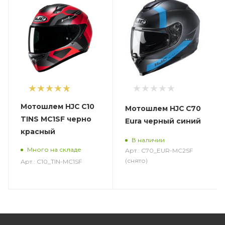
1
Мотошлем HJC C10
Мотошлем HJC C70
TINS MC1SF черно
Eura черный синий
красный
В наличии
Много на складе
Арт.: C70_EUR-MC2SF
(снято)
Арт.: C10_TIN-MC1SF