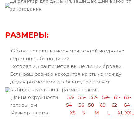
Дефлектор для дыхания, защищающий визор от
запотевания.
РАЗМЕРЫ:
Обхват головы измеряется лентой на уровне
середины лба по линии,
которая 2.5 сантиметра выше линии бровей.
Если ваш размер находится на стыке между
двумя размерами в таблице, то следует
выбирать меньший размер шлема.
Длина окружности
53-
55-
57-
59-
61-
63-
головы, см
54
56
58
60
62
64
Размер шлема
XS
S
M
L
XL
XXL