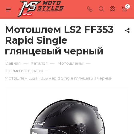
0
Мотошлем LS2 FF353
Rapid Single
глянцевый черный
—
—
—
Главная
Каталог
Мотошлемы
—
Шлемы интегралы
Мотошлем LS2 FF353 Rapid Single глянцевый черный