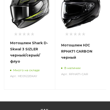
Мотошлем Shark D-
Мотошлем HJC
Skwal 3 SIZLER
RPHA71 CARBON
черный/серый/
черный
флуо
В наличии
Много на складе
Арт.: RPHA71-CAR
Арт.: HE0922EKAY