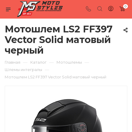
0
Мотошлем LS2 FF397
Vector Solid матовый
черный
—
—
—
Главная
Каталог
Мотошлемы
—
Шлемы интегралы
Мотошлем LS2 FF397 Vector Solid матовый черный