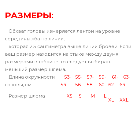
РАЗМЕРЫ:
Обхват головы измеряется лентой на уровне
середины лба по линии,
которая 2.5 сантиметра выше линии бровей. Если
ваш размер находится на стыке между двумя
размерами в таблице, то следует выбирать
меньший размер шлема.
Длина окружности
53-
55-
57-
59-
61-
63-
головы, см
54
56
58
60
62
64
Размер шлема
XS
S
M
L
XL
XXL