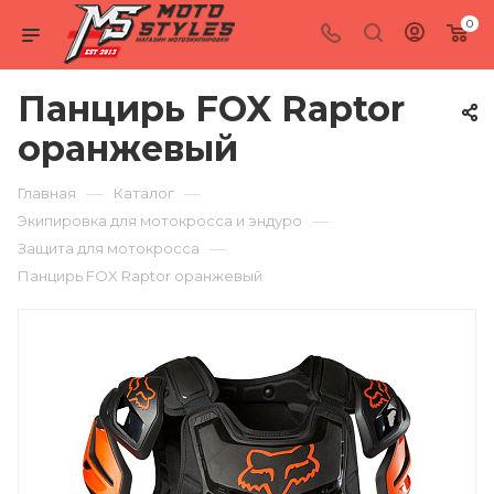
0
Панцирь FOX Raptor
оранжевый
—
—
Главная
Каталог
—
Экипировка для мотокросса и эндуро
—
Защита для мотокросса
Панцирь FOX Raptor оранжевый